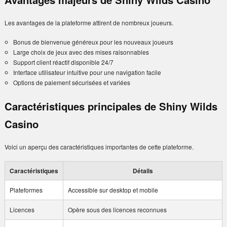
Les avantages de la plateforme attirent de nombreux joueurs.
Bonus de bienvenue généreux pour les nouveaux joueurs
Large choix de jeux avec des mises raisonnables
Support client réactif disponible 24/7
Interface utilisateur intuitive pour une navigation facile
Options de paiement sécurisées et variées
Caractéristiques principales de Shiny Wilds
Casino
Voici un aperçu des caractéristiques importantes de cette plateforme.
Caractéristiques
Détails
Plateformes
Accessible sur desktop et mobile
Licences
Opère sous des licences reconnues