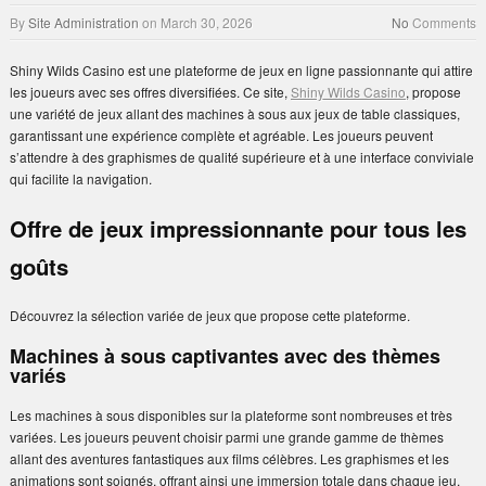
By
Site Administration
on
March 30, 2026
No
Comments
Shiny Wilds Casino est une plateforme de jeux en ligne passionnante qui attire
les joueurs avec ses offres diversifiées. Ce site,
Shiny Wilds Casino
, propose
une variété de jeux allant des machines à sous aux jeux de table classiques,
garantissant une expérience complète et agréable. Les joueurs peuvent
s’attendre à des graphismes de qualité supérieure et à une interface conviviale
qui facilite la navigation.
Offre de jeux impressionnante pour tous les
goûts
Découvrez la sélection variée de jeux que propose cette plateforme.
Machines à sous captivantes avec des thèmes
variés
Les machines à sous disponibles sur la plateforme sont nombreuses et très
variées. Les joueurs peuvent choisir parmi une grande gamme de thèmes
allant des aventures fantastiques aux films célèbres. Les graphismes et les
animations sont soignés, offrant ainsi une immersion totale dans chaque jeu.