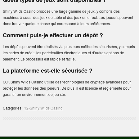
Shiny Wilds Casino propose une large gamme de jeux, y compris des
machines à sous, des jeux de table et des jeux en direct. Les joueurs peuvent
donc trouver quelque chose qui correspond à leurs préférences.
Comment puis-je effectuer un dépôt ?
Les dépôts peuvent être réalisés via plusieurs méthodes sécurisées, y compris
les cartes de crédit, les portefeuilles électroniques et d’autres options de
paiement. Le processus est rapide et facile.
La plateforme est-elle sécurisée ?
Oui, Shiny Wilds Casino utilise des technologies de cryptage avancées pour
protéger les données des joueurs. De plus, il est licencié et réglementé pour
garantir un environnement de jeu sûr.
Categories :
12-Shiny Wilds Casino