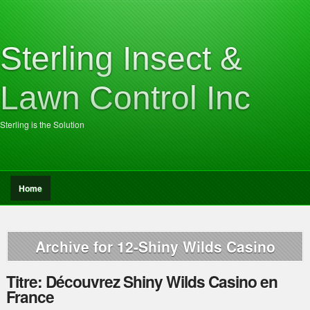
Sterling Insect &
Lawn Control Inc
Sterling is the Solution
Home
Archive for 12-Shiny Wilds Casino
Titre: Découvrez Shiny Wilds Casino en
France