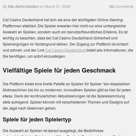
By
Site Administration
on
March 31, 2026
No
Comments
Cat Casino Deutschland hat sich als eine der wichtigsten Online-Gaming-
Plattformen etabliert. Die Spieler erwarten hier nicht nur eine umfangreiche
Auswahl an Spielen, sondern auch ein benutzerfreundliches Erlebnis. Es ist
wichtig zu beachten, dass bei Cat Casino Deutschland Sicherheit und
Spielvergnügen im Vordergrund stehen. Der Zugang zur Plattform ist einfach
und schnell, und der Link
Cat Casino Deutschland
bietet alle Informationen, die
Sie benötigen, um sofort einzusteigen.
Vielfältige Spiele für jeden Geschmack
Die Plattform bietet eine breite Palette an Spielen für Spieler. Von klassischen
Slotmaschinen bis hin zu modernen, innovativen Spielen gibt es hier für jeden
etwas. Dank der kontinuierlichen Aktualisierungen ist die Spielesammlung
stets aufregend. Spieler können mit verschiedenen Themen und Designs auf
die Jagd nach Gewinnen gehen.
Spiele für jeden Spielertyp
Die Auswahl an Spielen ist darauf ausgelegt, die Bedürfnisse