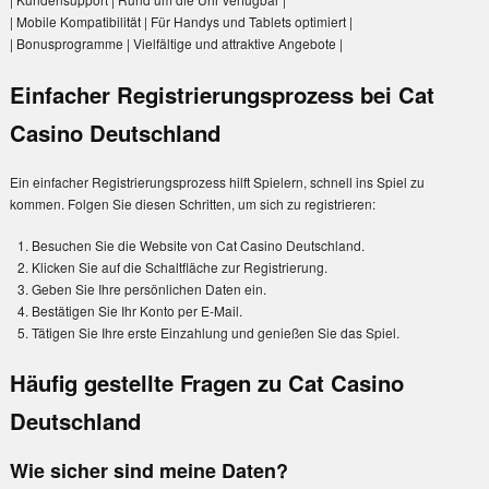
| Mobile Kompatibilität | Für Handys und Tablets optimiert |
| Bonusprogramme | Vielfältige und attraktive Angebote |
Einfacher Registrierungsprozess bei Cat
Casino Deutschland
Ein einfacher Registrierungsprozess hilft Spielern, schnell ins Spiel zu
kommen. Folgen Sie diesen Schritten, um sich zu registrieren:
Besuchen Sie die Website von Cat Casino Deutschland.
Klicken Sie auf die Schaltfläche zur Registrierung.
Geben Sie Ihre persönlichen Daten ein.
Bestätigen Sie Ihr Konto per E-Mail.
Tätigen Sie Ihre erste Einzahlung und genießen Sie das Spiel.
Häufig gestellte Fragen zu Cat Casino
Deutschland
Wie sicher sind meine Daten?