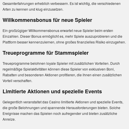
Gesamterfahrungen erheblich verbessern. Es ist wichtig, die verschiedenen
Arten zu kennen und klug einzusetzen.
Willkommensbonus für neue Spieler
Ein großzügiger Willkommensbonus erwartet neue Spieler beim ersten
Einzahlen. Dieser Bonus ermöglicht es, mehr Spiele auszuprobieren und die
Plattform besser kennenzulernen, ohne großes finanzielles Risiko einzugehen.
Treueprogramme für Stammspieler
Treueprogramme belohnen loyale Spieler mit zusätzlichen Vorteilen. Durch
regelmäßige Spielaktivitäten können diese Spieler von exklusiven Boni,
Rabatten und besonderen Aktionen profitieren, die ihnen einen zusätzlichen
Vorteil verschaffen.
Limitierte Aktionen und spezielle Events
Gelegentlich veranstaltet das Casino limitierte Aktionen und spezielle Events,
die große Belohnungen und spannende Herausforderungen bieten. Solche
Ereignisse machen das Spielen noch aufregender und bieten zusätzliche
Anreize.