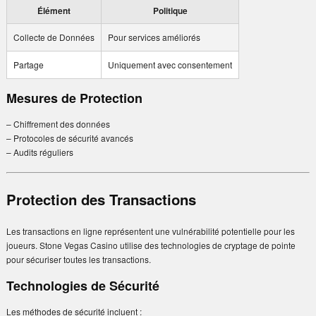
Élément
Politique
Collecte de Données
Pour services améliorés
Partage
Uniquement avec consentement
Mesures de Protection
– Chiffrement des données
– Protocoles de sécurité avancés
– Audits réguliers
Protection des Transactions
Les transactions en ligne représentent une vulnérabilité potentielle pour les
joueurs. Stone Vegas Casino utilise des technologies de cryptage de pointe
pour sécuriser toutes les transactions.
Technologies de Sécurité
Les méthodes de sécurité incluent :