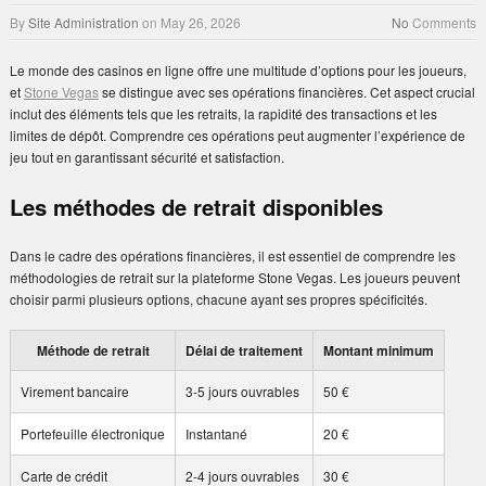
By
Site Administration
on
May 26, 2026
No
Comments
Le monde des casinos en ligne offre une multitude d’options pour les joueurs,
et
Stone Vegas
se distingue avec ses opérations financières. Cet aspect crucial
inclut des éléments tels que les retraits, la rapidité des transactions et les
limites de dépôt. Comprendre ces opérations peut augmenter l’expérience de
jeu tout en garantissant sécurité et satisfaction.
Les méthodes de retrait disponibles
Dans le cadre des opérations financières, il est essentiel de comprendre les
méthodologies de retrait sur la plateforme Stone Vegas. Les joueurs peuvent
choisir parmi plusieurs options, chacune ayant ses propres spécificités.
Méthode de retrait
Délai de traitement
Montant minimum
Virement bancaire
3-5 jours ouvrables
50 €
Portefeuille électronique
Instantané
20 €
Carte de crédit
2-4 jours ouvrables
30 €