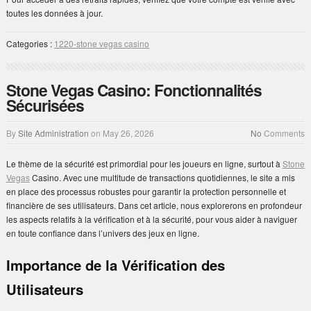
toutes les données à jour.
Categories :
1220-stone vegas casino
Stone Vegas Casino: Fonctionnalités
Sécurisées
By
Site Administration
on
May 26, 2026
No
Comments
Le thème de la sécurité est primordial pour les joueurs en ligne, surtout à
Stone
Vegas
Casino. Avec une multitude de transactions quotidiennes, le site a mis
en place des processus robustes pour garantir la protection personnelle et
financière de ses utilisateurs. Dans cet article, nous explorerons en profondeur
les aspects relatifs à la vérification et à la sécurité, pour vous aider à naviguer
en toute confiance dans l’univers des jeux en ligne.
Importance de la Vérification des
Utilisateurs