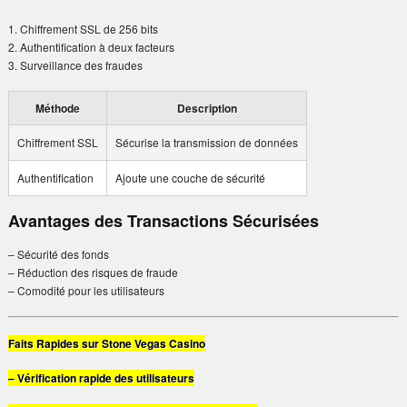
1. Chiffrement SSL de 256 bits
2. Authentification à deux facteurs
3. Surveillance des fraudes
Méthode
Description
Chiffrement SSL
Sécurise la transmission de données
Authentification
Ajoute une couche de sécurité
Avantages des Transactions Sécurisées
– Sécurité des fonds
– Réduction des risques de fraude
– Comodité pour les utilisateurs
Faits Rapides sur Stone Vegas Casino
– Vérification rapide des utilisateurs