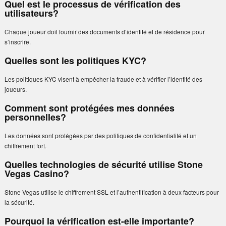
Quel est le processus de vérification des
utilisateurs?
Chaque joueur doit fournir des documents d’identité et de résidence pour
s’inscrire.
Quelles sont les politiques KYC?
Les politiques KYC visent à empêcher la fraude et à vérifier l’identité des
joueurs.
Comment sont protégées mes données
personnelles?
Les données sont protégées par des politiques de confidentialité et un
chiffrement fort.
Quelles technologies de sécurité utilise Stone
Vegas Casino?
Stone Vegas utilise le chiffrement SSL et l’authentification à deux facteurs pour
la sécurité.
Pourquoi la vérification est-elle importante?