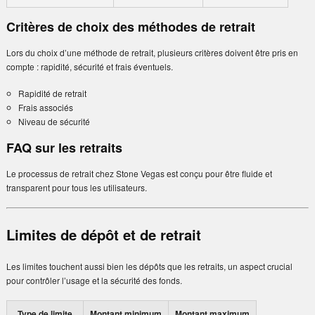
Critères de choix des méthodes de retrait
Lors du choix d’une méthode de retrait, plusieurs critères doivent être pris en
compte : rapidité, sécurité et frais éventuels.
Rapidité de retrait
Frais associés
Niveau de sécurité
FAQ sur les retraits
Le processus de retrait chez Stone Vegas est conçu pour être fluide et
transparent pour tous les utilisateurs.
Limites de dépôt et de retrait
Les limites touchent aussi bien les dépôts que les retraits, un aspect crucial
pour contrôler l’usage et la sécurité des fonds.
Type de limite
Montant minimum
Montant maximum