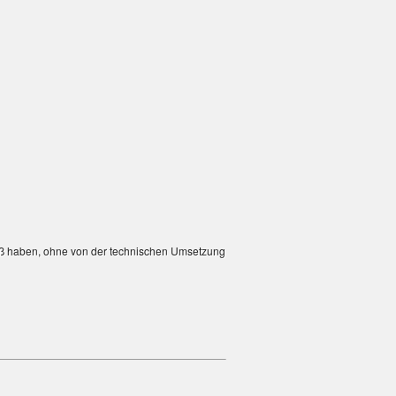
paß haben, ohne von der technischen Umsetzung