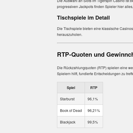
Die Auswahl an Slots im Tigerspin Casino ist b
progressiven Jackpots finden Spieler hier alle
Tischspiele im Detail
Die Tischspiele bieten eine klassische Casino
herauszuholen.
RTP-Quoten und Gewinnc
Die Rückzahlungquoten (RTP) spielen eine wes
Spielern hilft, fundierte Entscheidungen zu treff
Spiel
RTP
Starburst
96,1%
Book of Dead
96,21%
Blackjack
99,5%