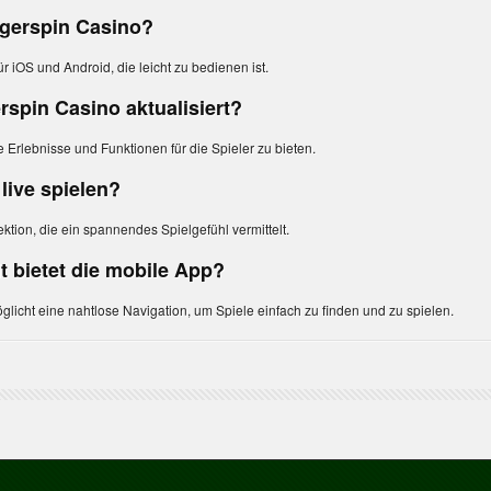
igerspin Casino?
r iOS und Android, die leicht zu bedienen ist.
rspin Casino aktualisiert?
 Erlebnisse und Funktionen für die Spieler zu bieten.
live spielen?
ktion, die ein spannendes Spielgefühl vermittelt.
t bietet die mobile App?
glicht eine nahtlose Navigation, um Spiele einfach zu finden und zu spielen.