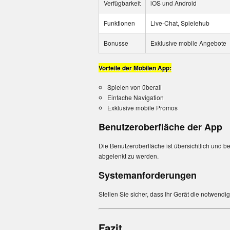
Verfügbarkeit
iOS und Android
Funktionen
Live-Chat, Spielehub
Bonusse
Exklusive mobile Angebote
Vorteile der Mobilen App:
Spielen von überall
Einfache Navigation
Exklusive mobile Promos
Benutzeroberfläche der App
Die Benutzeroberfläche ist übersichtlich und
abgelenkt zu werden.
Systemanforderungen
Stellen Sie sicher, dass Ihr Gerät die notwend
Fazit