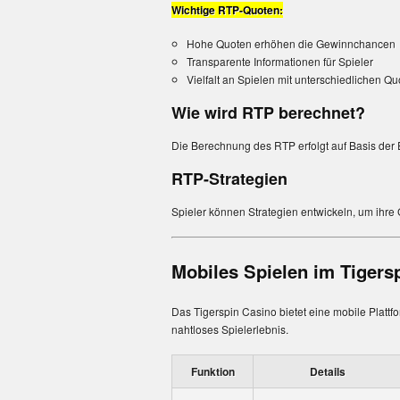
Wichtige RTP-Quoten:
Hohe Quoten erhöhen die Gewinnchancen
Transparente Informationen für Spieler
Vielfalt an Spielen mit unterschiedlichen Q
Wie wird RTP berechnet?
Die Berechnung des RTP erfolgt auf Basis der
RTP-Strategien
Spieler können Strategien entwickeln, um ihr
Mobiles Spielen im Tigers
Das Tigerspin Casino bietet eine mobile Plattfo
nahtloses Spielerlebnis.
Funktion
Details