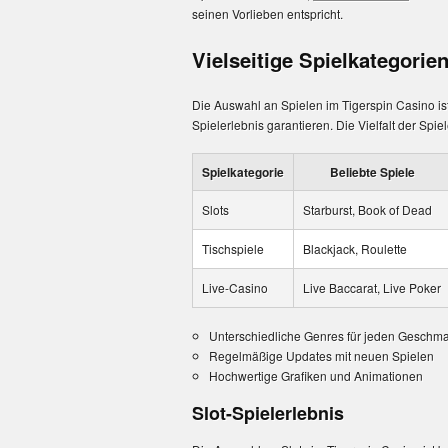
seinen Vorlieben entspricht.
Vielseitige Spielkategorie
Die Auswahl an Spielen im Tigerspin Casino ist
Spielerlebnis garantieren. Die Vielfalt der Sp
Spielkategorie
Beliebte Spiele
Slots
Starburst, Book of Dead
Tischspiele
Blackjack, Roulette
Live-Casino
Live Baccarat, Live Poker
Unterschiedliche Genres für jeden Geschm
Regelmäßige Updates mit neuen Spielen
Hochwertige Grafiken und Animationen
Slot-Spielerlebnis