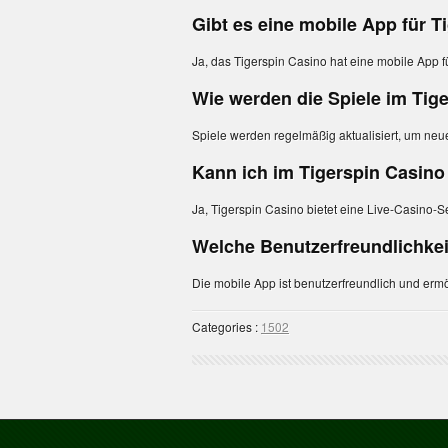
Gibt es eine mobile App für T
Ja, das Tigerspin Casino hat eine mobile App fü
Wie werden die Spiele im Tige
Spiele werden regelmäßig aktualisiert, um neue
Kann ich im Tigerspin Casino 
Ja, Tigerspin Casino bietet eine Live-Casino-Se
Welche Benutzerfreundlichkei
Die mobile App ist benutzerfreundlich und ermö
Categories :
1502