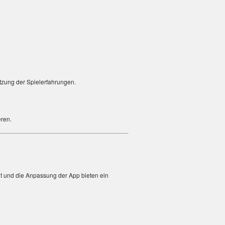
tzung der Spielerfahrungen.
ren.
eit und die Anpassung der App bieten ein