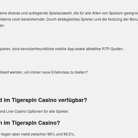
ine diverse und aufregende Spielauswahl, die für alle Arten von Spielern geeignet
lebnis noch bereichernder. Durch strategisches Spielen und die Nutzung der Bo
en.
 Spielen, eine benutzerfreundliche mobile App sowie attraktive RTP-Quoten.
lisiert werden, um immer neue Erlebnisse zu bieten?
d im Tigerspin Casino verfügbar?
und Live-Casino Optionen für alle Spieler.
n im Tigerspin Casino?
, liegen aber meist zwischen 96% und 99,5%.