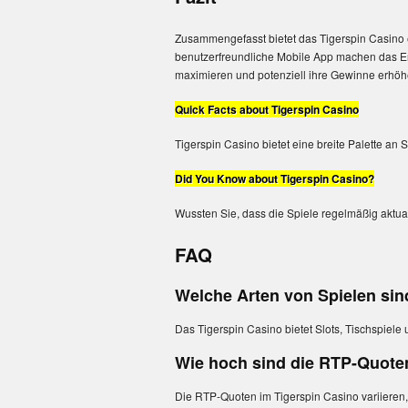
Zusammengefasst bietet das Tigerspin Casino e
benutzerfreundliche Mobile App machen das Er
maximieren und potenziell ihre Gewinne erhöh
Quick Facts about Tigerspin Casino
Tigerspin Casino bietet eine breite Palette an
Did You Know about Tigerspin Casino?
Wussten Sie, dass die Spiele regelmäßig aktua
FAQ
Welche Arten von Spielen sin
Das Tigerspin Casino bietet Slots, Tischspiele 
Wie hoch sind die RTP-Quote
Die RTP-Quoten im Tigerspin Casino variieren