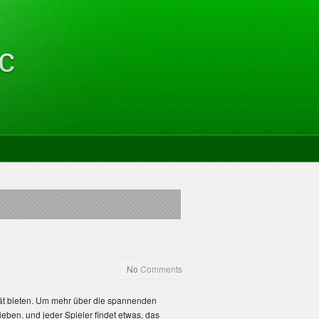
c
No
Comments
ität bieten. Um mehr über die spannenden
eben, und jeder Spieler findet etwas, das