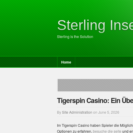
Sterling Ins
Sterling is the Solution
Home
Tigerspin Casino: Ein Üb
By
Site Administration
on
June 5, 2026
Im Tigerspin Casino haben Spieler die Möglichk
Optionen zu erfahren,
besuche die seite
und ent