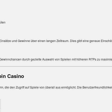
uoten
 Einsätze und Gewinne über einen langen Zeitraum. Dies gibt eine genaue Einschä
e Gewinnchancen durch gezielte Auswahl von Spielen mit höheren RTPs zu maximie
pin Casino
rm, die den Zugriff auf Spiele von überall aus ermöglicht. Die Benutzerfreundlichk