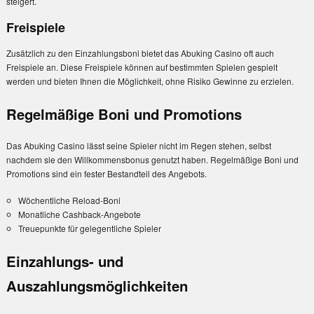
steigert.
Freispiele
Zusätzlich zu den Einzahlungsboni bietet das Abuking Casino oft auch
Freispiele an. Diese Freispiele können auf bestimmten Spielen gespielt
werden und bieten Ihnen die Möglichkeit, ohne Risiko Gewinne zu erzielen.
Regelmäßige Boni und Promotions
Das Abuking Casino lässt seine Spieler nicht im Regen stehen, selbst
nachdem sie den Willkommensbonus genutzt haben. Regelmäßige Boni und
Promotions sind ein fester Bestandteil des Angebots.
Wöchentliche Reload-Boni
Monatliche Cashback-Angebote
Treuepunkte für gelegentliche Spieler
Einzahlungs- und
Auszahlungsmöglichkeiten