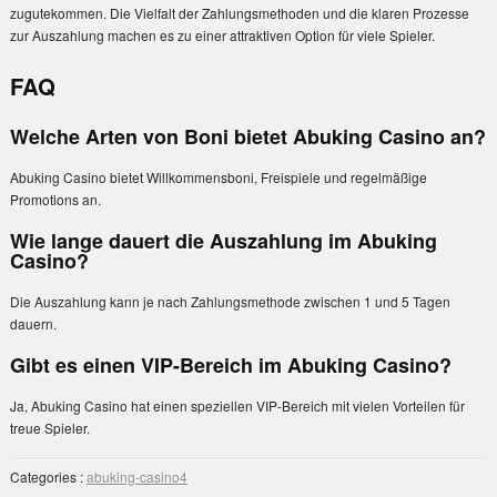
zugutekommen. Die Vielfalt der Zahlungsmethoden und die klaren Prozesse
zur Auszahlung machen es zu einer attraktiven Option für viele Spieler.
FAQ
Welche Arten von Boni bietet Abuking Casino an?
Abuking Casino bietet Willkommensboni, Freispiele und regelmäßige
Promotions an.
Wie lange dauert die Auszahlung im Abuking
Casino?
Die Auszahlung kann je nach Zahlungsmethode zwischen 1 und 5 Tagen
dauern.
Gibt es einen VIP-Bereich im Abuking Casino?
Ja, Abuking Casino hat einen speziellen VIP-Bereich mit vielen Vorteilen für
treue Spieler.
Categories :
abuking-casino4