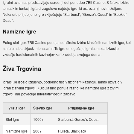
Igralni avtomati predstavljajo osrednji del ponudbe 7Bit Casino. S široko izbiro
tematik in funkcij, igralci zagotovo najdejo igro, ki ustreza njihovim željam.
Nekatere priljubljene igre vključujejo “Starburst”, “Gonzo’s Quest” in “Book of
Dead”.
Namizne Igre
Poleg slot iger, 7Bit Casino ponuja tudi široko izbiro klasičnih namiznih iger, kot
so ruleta, blackjack in baccarat. Te igre omogočajo igralcem, da izkusijo
vzdušje tradicionalnih kazinojev kar iz udobja svojega doma.
Živa Trgovina
Igralci, ki iščejo izkušnjo, podobno tisti v fizičnem kazinoju, lahko uživajo v
igrah z živimi trgovci. 7Bit Casino ponuja raznolike namizne igre z živimi
trgovci, kar povečuje interaktivnost in zabavo.
Vrsta Iger
Število Iger
Priljubljene Igre
Slot Igre
1000+
Starburst, Gonzo’s Quest
Namizne Igre
200+
Ruleta, Blackjack