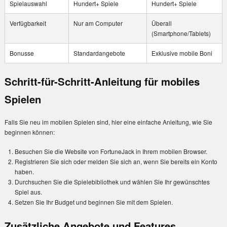
Spielauswahl
Hundert+ Spiele
Hundert+ Spiele
Verfügbarkeit
Nur am Computer
Überall
(Smartphone/Tablets)
Bonusse
Standardangebote
Exklusive mobile Boni
Schritt-für-Schritt-Anleitung für mobiles
Spielen
Falls Sie neu im mobilen Spielen sind, hier eine einfache Anleitung, wie Sie
beginnen können:
Besuchen Sie die Website von FortuneJack in Ihrem mobilen Browser.
Registrieren Sie sich oder melden Sie sich an, wenn Sie bereits ein Konto
haben.
Durchsuchen Sie die Spielebibliothek und wählen Sie Ihr gewünschtes
Spiel aus.
Setzen Sie Ihr Budget und beginnen Sie mit dem Spielen.
Zusätzliche Angebote und Features