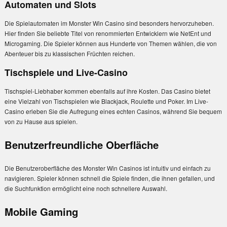
Automaten und Slots
Die Spielautomaten im Monster Win Casino sind besonders hervorzuheben.
Hier finden Sie beliebte Titel von renommierten Entwicklern wie NetEnt und
Microgaming. Die Spieler können aus Hunderte von Themen wählen, die von
Abenteuer bis zu klassischen Früchten reichen.
Tischspiele und Live-Casino
Tischspiel-Liebhaber kommen ebenfalls auf ihre Kosten. Das Casino bietet
eine Vielzahl von Tischspielen wie Blackjack, Roulette und Poker. Im Live-
Casino erleben Sie die Aufregung eines echten Casinos, während Sie bequem
von zu Hause aus spielen.
Benutzerfreundliche Oberfläche
Die Benutzeroberfläche des Monster Win Casinos ist intuitiv und einfach zu
navigieren. Spieler können schnell die Spiele finden, die ihnen gefallen, und
die Suchfunktion ermöglicht eine noch schnellere Auswahl.
Mobile Gaming