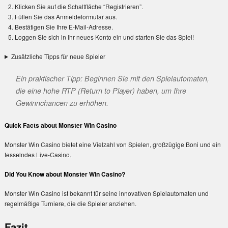
Klicken Sie auf die Schaltfläche “Registrieren”.
Füllen Sie das Anmeldeformular aus.
Bestätigen Sie Ihre E-Mail-Adresse.
Loggen Sie sich in Ihr neues Konto ein und starten Sie das Spiel!
Zusätzliche Tipps für neue Spieler
Ein praktischer Tipp: Beginnen Sie mit den Spielautomaten,
die eine hohe RTP (Return to Player) haben, um Ihre
Gewinnchancen zu erhöhen.
Quick Facts about Monster Win Casino
Monster Win Casino bietet eine Vielzahl von Spielen, großzügige Boni und ein
fesselndes Live-Casino.
Did You Know about Monster Win Casino?
Monster Win Casino ist bekannt für seine innovativen Spielautomaten und
regelmäßige Turniere, die die Spieler anziehen.
Fazit