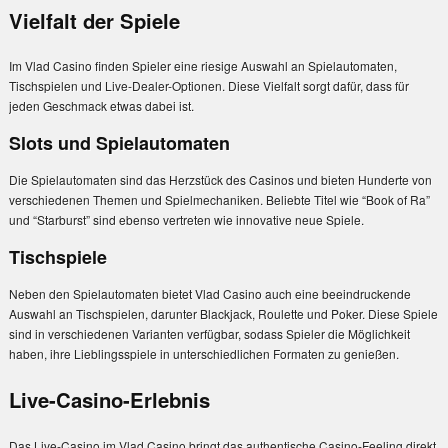
Vielfalt der Spiele
Im Vlad Casino finden Spieler eine riesige Auswahl an Spielautomaten,
Tischspielen und Live-Dealer-Optionen. Diese Vielfalt sorgt dafür, dass für
jeden Geschmack etwas dabei ist.
Slots und Spielautomaten
Die Spielautomaten sind das Herzstück des Casinos und bieten Hunderte von
verschiedenen Themen und Spielmechaniken. Beliebte Titel wie “Book of Ra”
und “Starburst” sind ebenso vertreten wie innovative neue Spiele.
Tischspiele
Neben den Spielautomaten bietet Vlad Casino auch eine beeindruckende
Auswahl an Tischspielen, darunter Blackjack, Roulette und Poker. Diese Spiele
sind in verschiedenen Varianten verfügbar, sodass Spieler die Möglichkeit
haben, ihre Lieblingsspiele in unterschiedlichen Formaten zu genießen.
Live-Casino-Erlebnis
Das Live-Casino im Vlad Casino bringt das authentische Casino-Feeling direkt