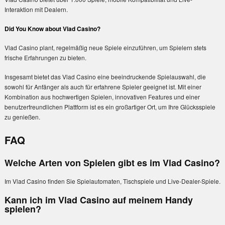
Interaktion mit Dealern.
Did You Know about Vlad Casino?
Vlad Casino plant, regelmäßig neue Spiele einzuführen, um Spielern stets
frische Erfahrungen zu bieten.
Insgesamt bietet das Vlad Casino eine beeindruckende Spielauswahl, die
sowohl für Anfänger als auch für erfahrene Spieler geeignet ist. Mit einer
Kombination aus hochwertigen Spielen, innovativen Features und einer
benutzerfreundlichen Plattform ist es ein großartiger Ort, um Ihre Glücksspiele
zu genießen.
FAQ
Welche Arten von Spielen gibt es im Vlad Casino?
Im Vlad Casino finden Sie Spielautomaten, Tischspiele und Live-Dealer-Spiele.
Kann ich im Vlad Casino auf meinem Handy
spielen?