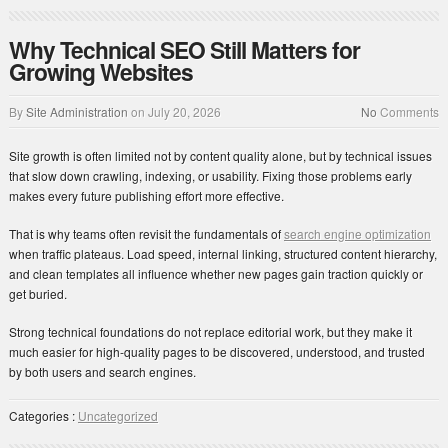
Why Technical SEO Still Matters for
Growing Websites
By
Site Administration
on
July 20, 2026
No
Comments
Site growth is often limited not by content quality alone, but by technical issues
that slow down crawling, indexing, or usability. Fixing those problems early
makes every future publishing effort more effective.
That is why teams often revisit the fundamentals of
search engine optimization
when traffic plateaus. Load speed, internal linking, structured content hierarchy,
and clean templates all influence whether new pages gain traction quickly or
get buried.
Strong technical foundations do not replace editorial work, but they make it
much easier for high-quality pages to be discovered, understood, and trusted
by both users and search engines.
Categories :
Uncategorized