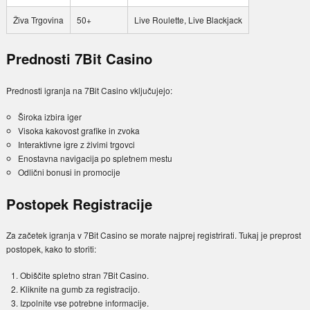
Živa Trgovina
50+
Live Roulette, Live Blackjack
Prednosti 7Bit Casino
Prednosti igranja na 7Bit Casino vključujejo:
Široka izbira iger
Visoka kakovost grafike in zvoka
Interaktivne igre z živimi trgovci
Enostavna navigacija po spletnem mestu
Odlični bonusi in promocije
Postopek Registracije
Za začetek igranja v 7Bit Casino se morate najprej registrirati. Tukaj je preprost
postopek, kako to storiti:
Obiščite spletno stran 7Bit Casino.
Kliknite na gumb za registracijo.
Izpolnite vse potrebne informacije.