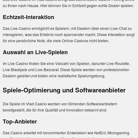
zu Ihnen nach Hause. Hier können Sie in Echtzeit gegen echte Dealer spielen.
Echtzeit-Interaktion
Das Live-Casino ermöglicht es Spielern, mit Dealern über einen Live-Chat zu
interagieren, was das Erlebnis noch spannender macht. Diese Interaktion sorgt
für eine persönliche Note, die viele Online-Casinos nicht bieten.
Auswahl an Live-Spielen
Im Live-Casino finden Sie eine Vielzahl von Spielen, darunter Live-Roulette,
Live-Blackjack und Live-Baccarat. Diese Spiele werden von professionellen
Dealern geleitet und bieten eine realistische Spielumgebung.
Spiele-Optimierung und Softwareanbieter
Die Spiele im Vlad Casino werden von führenden Softwareanbietern
bereitgestellt, die für ihre Qualität und Innovation bekannt sind.
Top-Anbieter
Das Casino arbeitet mit renommierten Entwicklern wie NetEnt, Microgaming