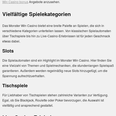
Win Casino bonus
Angebote anzusehen.
Vielfältige Spielekategorien
Das Monster Win Casino bietet eine breite Palette an Spielen, die sich in
verschiedene Kategorien unterteilen lassen. Von klassischen Spielautomaten
über Tischspiele bis hin zu Live-Casino-Erlebnissen ist für jeden Geschmack
etwas dabei.
Slots
Die Spielautomaten sind ein Highlight im Monster Win Casino. Hier finden Sie
eine Vielzahl von Themen und Spielmechaniken, die stundenlangen Spielspaß
garantieren. Außerdem werden regelmäßig neue Slots hinzugefügt, um die
Spannung aufrechtzuerhalten.
Tischspiele
Für Liebhaber von Tischspielen stehen zahlreiche Varianten zur Verfügung.
Egal, ob Sie Blackjack, Roulette oder Poker bevorzugen, die Auswahl ist
vielfältig und ansprechend gestaltet.