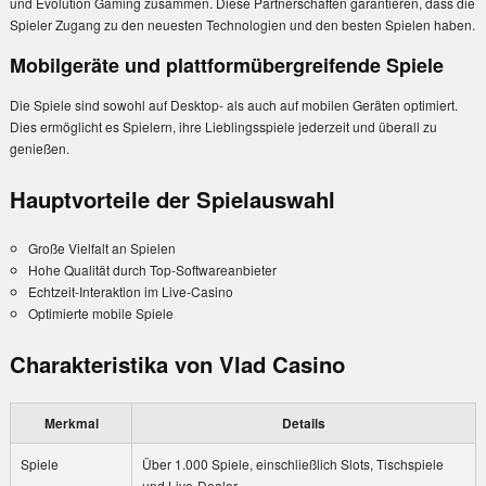
und Evolution Gaming zusammen. Diese Partnerschaften garantieren, dass die
Spieler Zugang zu den neuesten Technologien und den besten Spielen haben.
Mobilgeräte und plattformübergreifende Spiele
Die Spiele sind sowohl auf Desktop- als auch auf mobilen Geräten optimiert.
Dies ermöglicht es Spielern, ihre Lieblingsspiele jederzeit und überall zu
genießen.
Hauptvorteile der Spielauswahl
Große Vielfalt an Spielen
Hohe Qualität durch Top-Softwareanbieter
Echtzeit-Interaktion im Live-Casino
Optimierte mobile Spiele
Charakteristika von Vlad Casino
Merkmal
Details
Spiele
Über 1.000 Spiele, einschließlich Slots, Tischspiele
und Live-Dealer