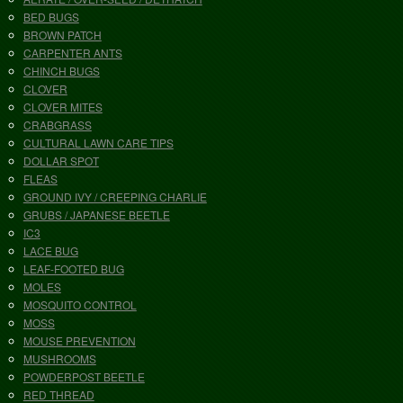
BED BUGS
BROWN PATCH
CARPENTER ANTS
CHINCH BUGS
CLOVER
CLOVER MITES
CRABGRASS
CULTURAL LAWN CARE TIPS
DOLLAR SPOT
FLEAS
GROUND IVY / CREEPING CHARLIE
GRUBS / JAPANESE BEETLE
IC3
LACE BUG
LEAF-FOOTED BUG
MOLES
MOSQUITO CONTROL
MOSS
MOUSE PREVENTION
MUSHROOMS
POWDERPOST BEETLE
RED THREAD