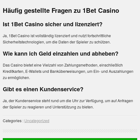
Häufig gestellte Fragen zu 1Bet Casino
Ist 1Bet Casino sicher und lizenziert?
Ja, 1Bet Casino ist vollständig lizenziert und nutzt fortschrittliche
Sicherheitstechnologien, um die Daten der Spieler zu schützen.
Wie kann ich Geld einzahlen und abheben?
Das Casino bietet eine Vielzahl von Zahlungsmethoden, einschließlich
Kreditkarten, E-Wallets und Banküberweisungen, um Ein- und Auszahlungen
zu ermöglichen.
Gibt es einen Kundenservice?
Ja, der Kundenservice steht rund um die Uhr zur Verfügung, um auf Anfragen
der Spieler zu reagieren und Unterstützung zu bieten.
Categories :
Uncategorized