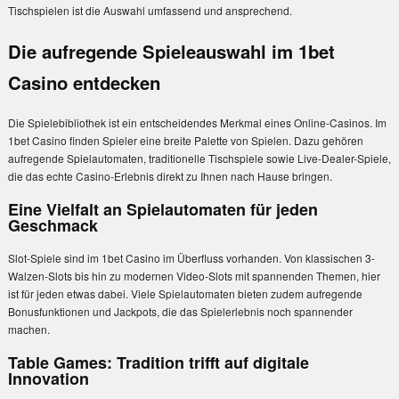
Tischspielen ist die Auswahl umfassend und ansprechend.
Die aufregende Spieleauswahl im 1bet
Casino entdecken
Die Spielebibliothek ist ein entscheidendes Merkmal eines Online-Casinos. Im
1bet Casino finden Spieler eine breite Palette von Spielen. Dazu gehören
aufregende Spielautomaten, traditionelle Tischspiele sowie Live-Dealer-Spiele,
die das echte Casino-Erlebnis direkt zu Ihnen nach Hause bringen.
Eine Vielfalt an Spielautomaten für jeden
Geschmack
Slot-Spiele sind im 1bet Casino im Überfluss vorhanden. Von klassischen 3-
Walzen-Slots bis hin zu modernen Video-Slots mit spannenden Themen, hier
ist für jeden etwas dabei. Viele Spielautomaten bieten zudem aufregende
Bonusfunktionen und Jackpots, die das Spielerlebnis noch spannender
machen.
Table Games: Tradition trifft auf digitale
Innovation