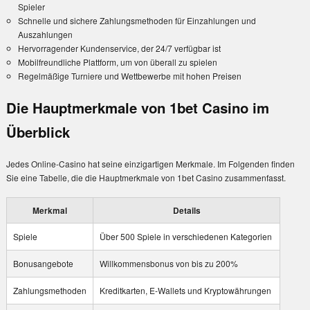
Spieler
Schnelle und sichere Zahlungsmethoden für Einzahlungen und
Auszahlungen
Hervorragender Kundenservice, der 24/7 verfügbar ist
Mobilfreundliche Plattform, um von überall zu spielen
Regelmäßige Turniere und Wettbewerbe mit hohen Preisen
Die Hauptmerkmale von 1bet Casino im
Überblick
Jedes Online-Casino hat seine einzigartigen Merkmale. Im Folgenden finden
Sie eine Tabelle, die die Hauptmerkmale von 1bet Casino zusammenfasst.
Merkmal
Details
Spiele
Über 500 Spiele in verschiedenen Kategorien
Bonusangebote
Willkommensbonus von bis zu 200%
Zahlungsmethoden
Kreditkarten, E-Wallets und Kryptowährungen