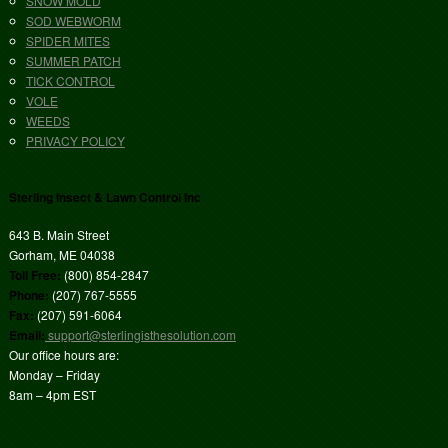
SNOW MOLD
SOD WEBWORM
SPIDER MITES
SUMMER PATCH
TICK CONTROL
VOLE
WEEDS
PRIVACY POLICY
Sterling Insect & Lawn Control Inc
643 B. Main Street
Gorham, ME 04038
Toll Free:
(800) 854-2847
Phone:
(207) 767-5555
Fax:
(207) 591-6064
Email:
support@sterlingisthesolution.com
Our office hours are:
Monday – Friday
8am – 4pm EST