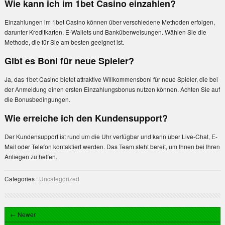
Wie kann ich im 1bet Casino einzahlen?
Einzahlungen im 1bet Casino können über verschiedene Methoden erfolgen,
darunter Kreditkarten, E-Wallets und Banküberweisungen. Wählen Sie die
Methode, die für Sie am besten geeignet ist.
Gibt es Boni für neue Spieler?
Ja, das 1bet Casino bietet attraktive Willkommensboni für neue Spieler, die bei
der Anmeldung einen ersten Einzahlungsbonus nutzen können. Achten Sie auf
die Bonusbedingungen.
Wie erreiche ich den Kundensupport?
Der Kundensupport ist rund um die Uhr verfügbar und kann über Live-Chat, E-
Mail oder Telefon kontaktiert werden. Das Team steht bereit, um Ihnen bei Ihren
Anliegen zu helfen.
Categories :
Uncategorized
← Newer