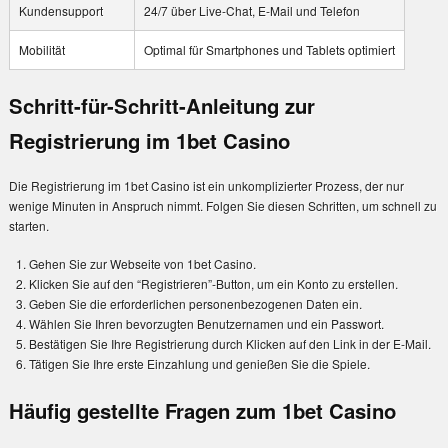
Kundensupport
24/7 über Live-Chat, E-Mail und Telefon
Mobilität
Optimal für Smartphones und Tablets optimiert
Schritt-für-Schritt-Anleitung zur
Registrierung im 1bet Casino
Die Registrierung im 1bet Casino ist ein unkomplizierter Prozess, der nur
wenige Minuten in Anspruch nimmt. Folgen Sie diesen Schritten, um schnell zu
starten.
Gehen Sie zur Webseite von 1bet Casino.
Klicken Sie auf den “Registrieren”-Button, um ein Konto zu erstellen.
Geben Sie die erforderlichen personenbezogenen Daten ein.
Wählen Sie Ihren bevorzugten Benutzernamen und ein Passwort.
Bestätigen Sie Ihre Registrierung durch Klicken auf den Link in der E-Mail.
Tätigen Sie Ihre erste Einzahlung und genießen Sie die Spiele.
Häufig gestellte Fragen zum 1bet Casino