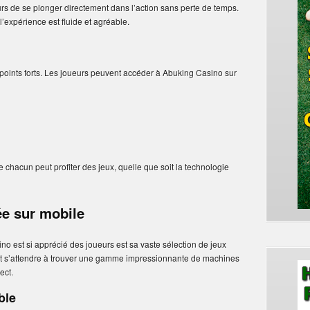
eurs de se plonger directement dans l’action sans perte de temps.
’expérience est fluide et agréable.
 points forts. Les joueurs peuvent accéder à Abuking Casino sur
 chacun peut profiter des jeux, quelle que soit la technologie
ée sur mobile
no est si apprécié des joueurs est sa vaste sélection de jeux
ent s’attendre à trouver une gamme impressionnante de machines
ect.
ble