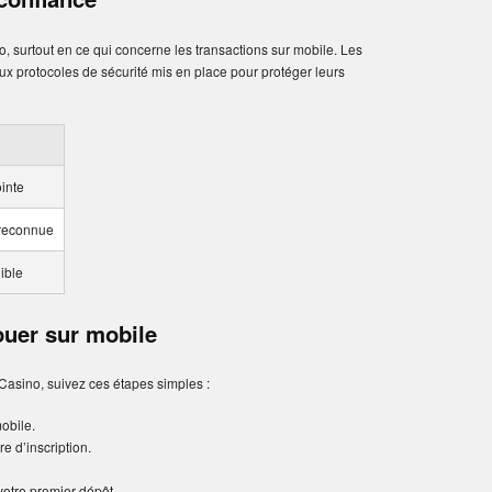
o, surtout en ce qui concerne les transactions sur mobile. Les
aux protocoles de sécurité mis en place pour protéger leurs
inte
 reconnue
ible
jouer sur mobile
 Casino, suivez ces étapes simples :
mobile.
e d’inscription.
votre premier dépôt.