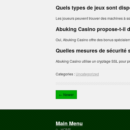
Quels types de jeux sont dis
Les joueurs peuvent trouver des machines à sous
Abuking Casino propose-t-il d
Oui, Abuking Casino offre des bonus spécialem
Quelles mesures de sécurité 
Abuking Casino utilise un cryptage SSL pour pr
Categories :
Uncategorized
← Newer
Main Menu
HOME