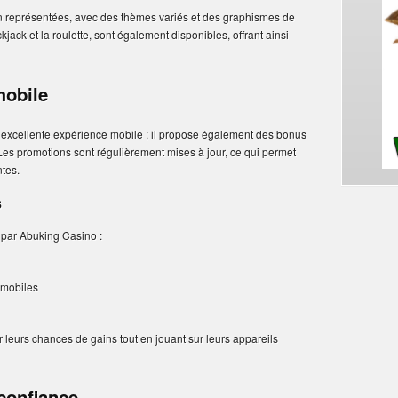
n représentées, avec des thèmes variés et des graphismes de
ckjack et la roulette, sont également disponibles, offrant ainsi
mobile
 excellente expérience mobile ; il propose également des bonus
. Les promotions sont régulièrement mises à jour, ce qui permet
ntes.
s
par Abuking Casino :
 mobiles
leurs chances de gains tout en jouant sur leurs appareils
confiance