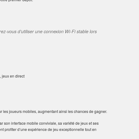
ez-vous d’utiliser une connexion Wi-Fi stable lors
 jeux en direct
ur les joueurs mobiles, augmentant ainsi les chances de gagner.
son interface mobile conviviale, sa variété de jeux et ses
nt profiter d’une expérience de jeu exceptionnelle tout en