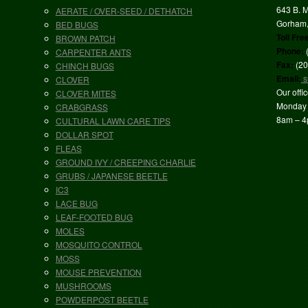
643 B. M
AERATE / OVER-SEED / DETHATCH
Gorham
BED BUGS
Toll Fre
BROWN PATCH
Phone:
CARPENTER ANTS
Fax:
(20
CHINCH BUGS
Email:
s
CLOVER
Our offi
CLOVER MITES
Monday 
CRABGRASS
8am – 
CULTURAL LAWN CARE TIPS
DOLLAR SPOT
FLEAS
GROUND IVY / CREEPING CHARLIE
GRUBS / JAPANESE BEETLE
IC3
LACE BUG
LEAF-FOOTED BUG
MOLES
MOSQUITO CONTROL
MOSS
MOUSE PREVENTION
MUSHROOMS
POWDERPOST BEETLE