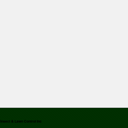
 Insect & Lawn Control Inc