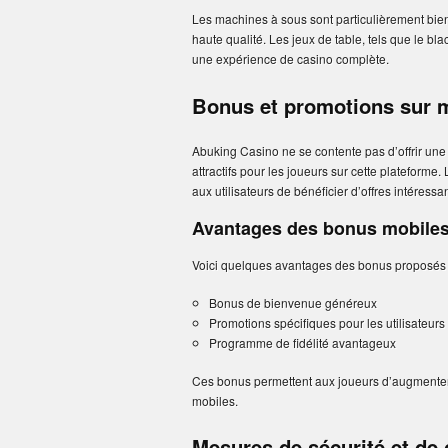
Les machines à sous sont particulièrement bie
haute qualité. Les jeux de table, tels que le bla
une expérience de casino complète.
Bonus et promotions sur 
Abuking Casino ne se contente pas d’offrir une
attractifs pour les joueurs sur cette plateforme
aux utilisateurs de bénéficier d’offres intéressa
Avantages des bonus mobile
Voici quelques avantages des bonus proposés 
Bonus de bienvenue généreux
Promotions spécifiques pour les utilisateurs
Programme de fidélité avantageux
Ces bonus permettent aux joueurs d’augmenter 
mobiles.
Mesures de sécurité et de 