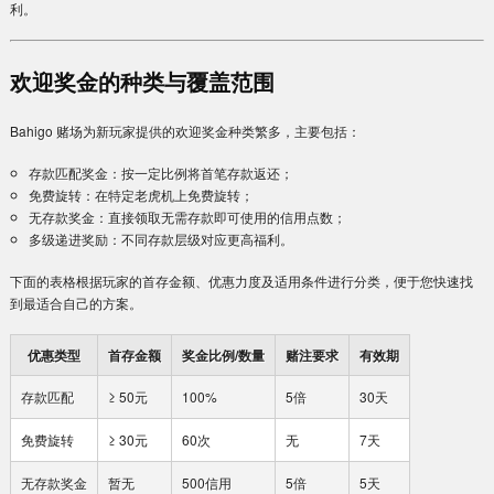
利。
欢迎奖金的种类与覆盖范围
Bahigo 赌场为新玩家提供的欢迎奖金种类繁多，主要包括：
存款匹配奖金：按一定比例将首笔存款返还；
免费旋转：在特定老虎机上免费旋转；
无存款奖金：直接领取无需存款即可使用的信用点数；
多级递进奖励：不同存款层级对应更高福利。
下面的表格根据玩家的首存金额、优惠力度及适用条件进行分类，便于您快速找
到最适合自己的方案。
优惠类型
首存金额
奖金比例/数量
赌注要求
有效期
存款匹配
≥ 50元
100%
5倍
30天
免费旋转
≥ 30元
60次
无
7天
无存款奖金
暂无
500信用
5倍
5天