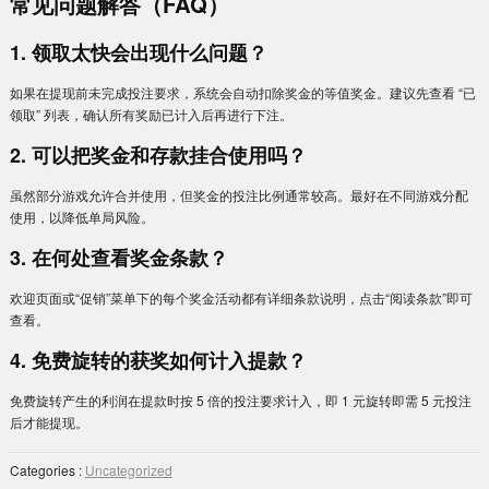
常见问题解答（FAQ）
1. 领取太快会出现什么问题？
如果在提现前未完成投注要求，系统会自动扣除奖金的等值奖金。建议先查看 “已
领取” 列表，确认所有奖励已计入后再进行下注。
2. 可以把奖金和存款挂合使用吗？
虽然部分游戏允许合并使用，但奖金的投注比例通常较高。最好在不同游戏分配
使用，以降低单局风险。
3. 在何处查看奖金条款？
欢迎页面或“促销”菜单下的每个奖金活动都有详细条款说明，点击“阅读条款”即可
查看。
4. 免费旋转的获奖如何计入提款？
免费旋转产生的利润在提款时按 5 倍的投注要求计入，即 1 元旋转即需 5 元投注
后才能提现。
Categories :
Uncategorized