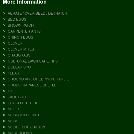
More Information
AERATE / OVER-SEED / DETHATCH
BED BUGS
BROWN PATCH
CARPENTER ANTS
CHINCH BUGS
CLOVER
CLOVER MITES
CRABGRASS
CULTURAL LAWN CARE TIPS
DOLLAR SPOT
FLEAS
GROUND IVY / CREEPING CHARLIE
GRUBS / JAPANESE BEETLE
IC3
LACE BUG
LEAF-FOOTED BUG
MOLES
MOSQUITO CONTROL
MOSS
MOUSE PREVENTION
MUSHROOMS