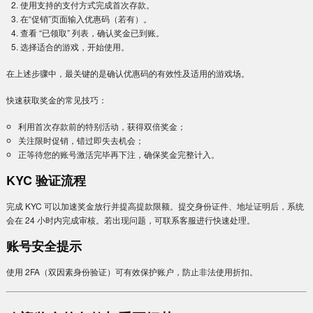
使用支持的支付方式完成首次存款。
在“促销”页面输入优惠码（若有）。
查看 “已领取” 列表，确认奖金已到账。
选择适合的游戏，开始使用。
在上述步骤中，最关键的是确认优惠码的有效性及适用的游戏场。
快速获取奖金的常见技巧：
利用首次存款前的特别活动，获得双倍奖金；
关注限时促销，错过即失去机会；
正等待您的账号激活完毕再下注，确保奖金完整计入。
KYC 验证流程
完成 KYC 可以加速奖金放行并提高提款限额。提交身份证件、地址证明后，系统
会在 24 小时内完成审核。若出现问题，可联系客服进行快速处理。
账号安全提示
使用 2FA（双因素身份验证）可有效保护账户，防止非法使用折扣。