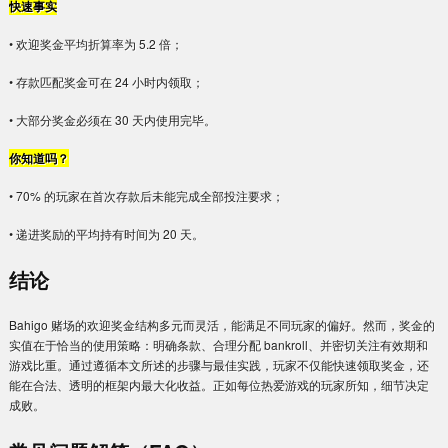
快速事实
• 欢迎奖金平均折算率为 5.2 倍；
• 存款匹配奖金可在 24 小时内领取；
• 大部分奖金必须在 30 天内使用完毕。
你知道吗？
• 70% 的玩家在首次存款后未能完成全部投注要求；
• 递进奖励的平均持有时间为 20 天。
结论
Bahigo 赌场的欢迎奖金结构多元而灵活，能满足不同玩家的偏好。然而，奖金的
实值在于恰当的使用策略：明确条款、合理分配 bankroll、并密切关注有效期和
游戏比重。通过遵循本文所述的步骤与最佳实践，玩家不仅能快速领取奖金，还
能在合法、透明的框架内最大化收益。正如每位热爱游戏的玩家所知，细节决定
成败。