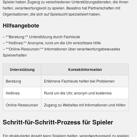
Spieler haben Zugang zu verschiedenen Unterstützungsdiensten, die ihnen
helfen, verantwortungsvoll zu spielen. Beastino hat Partnerschaften mit
Organisationen, die sich auf Spielsucht spezialisiert haben.
Hilfsangebote
– **Beratung:** Unterstützung durch Fachleute
– **Hotlines:** Anonyme, rund um die Uhr erreichbare Hilfe
– **Online-Resourcen:** Informationen über verantwortungsbewusstes
Spielverhalten
Unterstützung
Kontaktinformation
Beratung
Erfahrene Fachleute helfen bei Problemen
Hotlines
Rund um die Uhr, anonym und kostenlos
Online-Ressourcen
Zugang zu Websites mit Informationen und Hilfen
Schritt-für-Schritt-Prozess für Spieler
Ein strukturierter Ansatz kann Spielern helfen, verantwortungsvoll zu spielen.