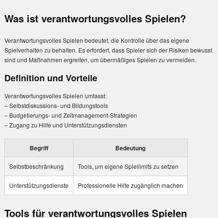
Was ist verantwortungsvolles Spielen?
Verantwortungsvolles Spielen bedeutet, die Kontrolle über das eigene
Spielverhalten zu behalten. Es erfordert, dass Spieler sich der Risiken bewusst
sind und Maßnahmen ergreifen, um übermäßiges Spielen zu vermeiden.
Definition und Vorteile
Verantwortungsvolles Spielen umfasst:
– Selbstdiskussions- und Bildungstools
– Budgetierungs- und Zeitmanagement-Strategien
– Zugang zu Hilfe und Unterstützungsdiensten
Begriff
Bedeutung
Selbstbeschränkung
Tools, um eigene Spiellimits zu setzen
Unterstützungsdienste
Professionelle Hilfe zugänglich machen
Tools für verantwortungsvolles Spielen