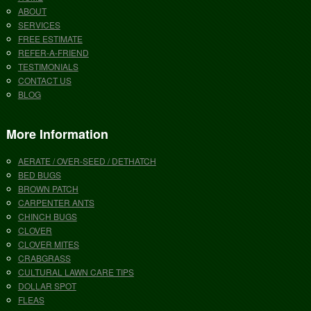
ABOUT
SERVICES
FREE ESTIMATE
REFER-A-FRIEND
TESTIMONIALS
CONTACT US
BLOG
More Information
AERATE / OVER-SEED / DETHATCH
BED BUGS
BROWN PATCH
CARPENTER ANTS
CHINCH BUGS
CLOVER
CLOVER MITES
CRABGRASS
CULTURAL LAWN CARE TIPS
DOLLAR SPOT
FLEAS