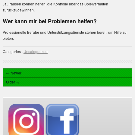
Ja, Pausen können helfen, die Kontrolle über das Spielverhalten
zurückzugewinnen.
Wer kann mir bei Problemen helfen?
Professionelle Berater und Unterstützungsdienste stehen bereit, um Hilfe zu
bieten.
Categories :
Uncategorized
← Newer
Older →