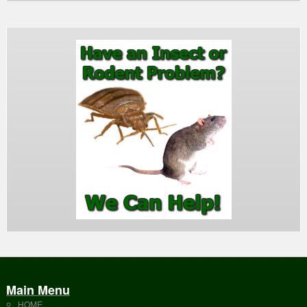
Main Menu
HOME