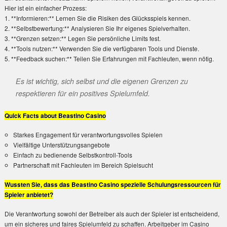
Hier ist ein einfacher Prozess:
1. **Informieren:** Lernen Sie die Risiken des Glücksspiels kennen.
2. **Selbstbewertung:** Analysieren Sie Ihr eigenes Spielverhalten.
3. **Grenzen setzen:** Legen Sie persönliche Limits fest.
4. **Tools nutzen:** Verwenden Sie die verfügbaren Tools und Dienste.
5. **Feedback suchen:** Teilen Sie Erfahrungen mit Fachleuten, wenn nötig.
Es ist wichtig, sich selbst und die eigenen Grenzen zu
respektieren für ein positives Spielumfeld.
Quick Facts about Beastino Casino
Starkes Engagement für verantwortungsvolles Spielen
Vielfältige Unterstützungsangebote
Einfach zu bedienende Selbstkontroll-Tools
Partnerschaft mit Fachleuten im Bereich Spielsucht
Wussten Sie, dass das Beastino Casino spezielle Schulungsressourcen für
Spieler anbietet?
Die Verantwortung sowohl der Betreiber als auch der Spieler ist entscheidend,
um ein sicheres und faires Spielumfeld zu schaffen. Arbeitgeber im Casino