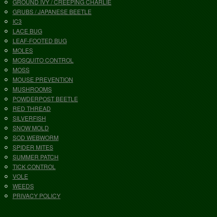
GROUND IVY / CREEPING CHARLIE
GRUBS / JAPANESE BEETLE
IC3
LACE BUG
LEAF-FOOTED BUG
MOLES
MOSQUITO CONTROL
MOSS
MOUSE PREVENTION
MUSHROOMS
POWDERPOST BEETLE
RED THREAD
SILVERFISH
SNOW MOLD
SOD WEBWORM
SPIDER MITES
SUMMER PATCH
TICK CONTROL
VOLE
WEEDS
PRIVACY POLICY