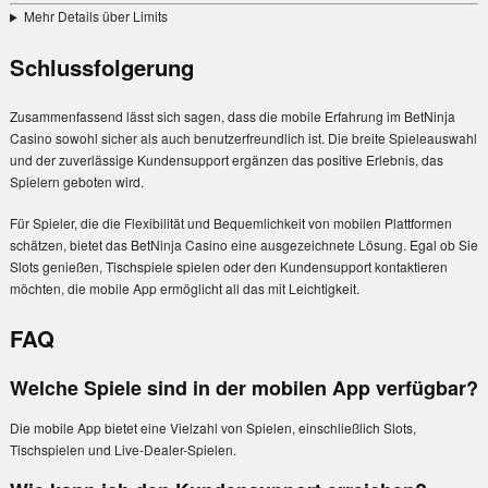
Mehr Details über Limits
Schlussfolgerung
Zusammenfassend lässt sich sagen, dass die mobile Erfahrung im BetNinja
Casino sowohl sicher als auch benutzerfreundlich ist. Die breite Spieleauswahl
und der zuverlässige Kundensupport ergänzen das positive Erlebnis, das
Spielern geboten wird.
Für Spieler, die die Flexibilität und Bequemlichkeit von mobilen Plattformen
schätzen, bietet das BetNinja Casino eine ausgezeichnete Lösung. Egal ob Sie
Slots genießen, Tischspiele spielen oder den Kundensupport kontaktieren
möchten, die mobile App ermöglicht all das mit Leichtigkeit.
FAQ
Welche Spiele sind in der mobilen App verfügbar?
Die mobile App bietet eine Vielzahl von Spielen, einschließlich Slots,
Tischspielen und Live-Dealer-Spielen.