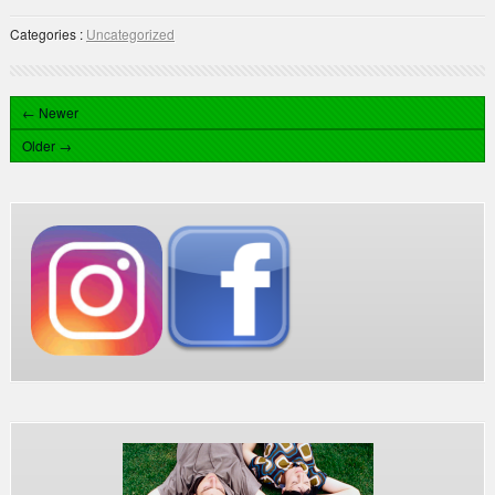
Categories :
Uncategorized
← Newer
Older →