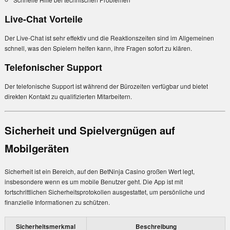
Live-Chat Vorteile
Der Live-Chat ist sehr effektiv und die Reaktionszeiten sind im Allgemeinen
schnell, was den Spielern helfen kann, ihre Fragen sofort zu klären.
Telefonischer Support
Der telefonische Support ist während der Bürozeiten verfügbar und bietet
direkten Kontakt zu qualifizierten Mitarbeitern.
Sicherheit und Spielvergnügen auf
Mobilgeräten
Sicherheit ist ein Bereich, auf den BetNinja Casino großen Wert legt,
insbesondere wenn es um mobile Benutzer geht. Die App ist mit
fortschrittlichen Sicherheitsprotokollen ausgestattet, um persönliche und
finanzielle Informationen zu schützen.
Sicherheitsmerkmal
Beschreibung