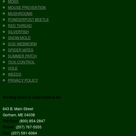
MOSS
MOUSE PREVENTION
MUSHROOMS
POWDERPOST BEETLE
RED THREAD
SILVERFISH
SNOW MOLD
SOD WEBWORM
SPIDER MITES
SUMMER PATCH
TICK CONTROL
VOLE
WEEDS
PRIVACY POLICY
Sterling Insect & Lawn Control Inc
643 B. Main Street
Gorham, ME 04038
Toll Free:
(800) 854-2847
Phone:
(207) 767-5555
Fax:
(207) 591-6064