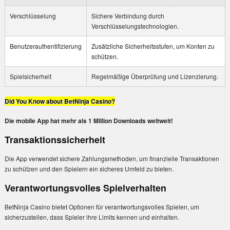
Verschlüsselung
Sichere Verbindung durch
Verschlüsselungstechnologien.
Benutzerauthentifizierung
Zusätzliche Sicherheitsstufen, um Konten zu
schützen.
Spielsicherheit
Regelmäßige Überprüfung und Lizenzierung.
Did You Know about BetNinja Casino?
Die mobile App hat mehr als 1 Million Downloads weltweit!
Transaktionssicherheit
Die App verwendet sichere Zahlungsmethoden, um finanzielle Transaktionen
zu schützen und den Spielern ein sicheres Umfeld zu bieten.
Verantwortungsvolles Spielverhalten
BetNinja Casino bietet Optionen für verantwortungsvolles Spielen, um
sicherzustellen, dass Spieler ihre Limits kennen und einhalten.