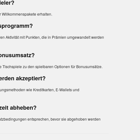
ieler?
rer Willkommenspakete erhalten.
ätsprogramm?
ren Aktivität mit Punkten, die in Prämien umgewandelt werden
 Bonusumsatz?
 Tischspiele zu den spielbaren Optionen für Bonusumsätze.
rden akzeptiert?
lungsmethoden wie Kreditkarten, E-Wallets und
zeit abheben?
atzbedingungen entsprechen, bevor sie abgehoben werden