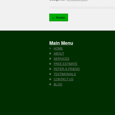
← Newer
Main Menu
HOME
ABOUT
SERVICES
FREE ESTIMATE
REFER-A-FRIEND
TESTIMONIALS
CONTACT US
BLOG