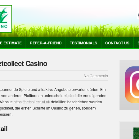
E ESTIMATE
REFER-A-FRIEND
TESTIMONIALS
CONTACT US
tcollect Casino
No
Comments
spannende Spiele und attraktive Angebote erwarten dürfen. Ein
 von anderen Plattformen unterscheidet, sind die ermutigenden
 Website
https://betcollect-at.at/
detailliert beschrieben werden.
lichkeit, die ersten Schritte im Casino zu gehen, sondern
bessern.
ail