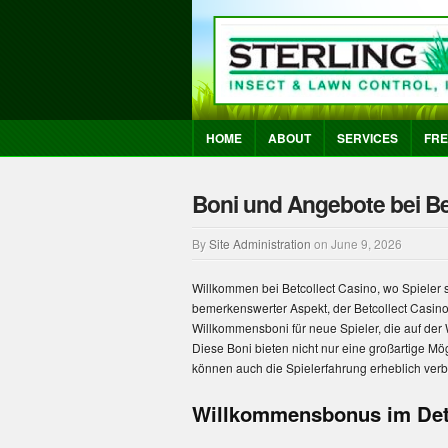
HOME
ABOUT
SERVICES
FRE
Boni und Angebote bei Be
By
Site Administration
on
June 9, 2026
Willkommen bei Betcollect Casino, wo Spieler 
bemerkenswerter Aspekt, der Betcollect Casino
Willkommensboni für neue Spieler, die auf der
Diese Boni bieten nicht nur eine großartige Mög
können auch die Spielerfahrung erheblich ver
Willkommensbonus im Det