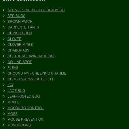
AERATE / OVER-SEED / DETHATCH
BED BUGS
BROWN PATCH
CARPENTER ANTS
CHINCH BUGS
CLOVER
CLOVER MITES
CRABGRASS
CULTURAL LAWN CARE TIPS
DOLLAR SPOT
FLEAS
GROUND IVY / CREEPING CHARLIE
GRUBS / JAPANESE BEETLE
IC3
LACE BUG
LEAF-FOOTED BUG
MOLES
MOSQUITO CONTROL
MOSS
MOUSE PREVENTION
MUSHROOMS