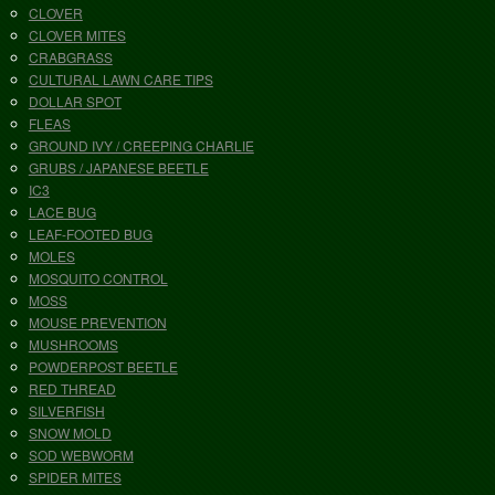
CLOVER
CLOVER MITES
CRABGRASS
CULTURAL LAWN CARE TIPS
DOLLAR SPOT
FLEAS
GROUND IVY / CREEPING CHARLIE
GRUBS / JAPANESE BEETLE
IC3
LACE BUG
LEAF-FOOTED BUG
MOLES
MOSQUITO CONTROL
MOSS
MOUSE PREVENTION
MUSHROOMS
POWDERPOST BEETLE
RED THREAD
SILVERFISH
SNOW MOLD
SOD WEBWORM
SPIDER MITES