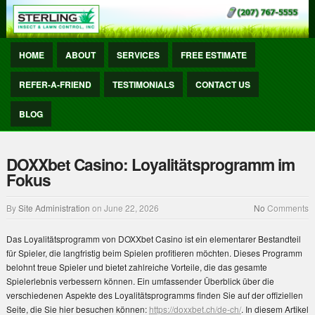
HOME
ABOUT
SERVICES
FREE ESTIMATE
REFER-A-FRIEND
TESTIMONIALS
CONTACT US
BLOG
DOXXbet Casino: Loyalitätsprogramm im
Fokus
By
Site Administration
on
June 22, 2026
No
Comments
Das Loyalitätsprogramm von DOXXbet Casino ist ein elementarer Bestandteil
für Spieler, die langfristig beim Spielen profitieren möchten. Dieses Programm
belohnt treue Spieler und bietet zahlreiche Vorteile, die das gesamte
Spielerlebnis verbessern können. Ein umfassender Überblick über die
verschiedenen Aspekte des Loyalitätsprogramms finden Sie auf der offiziellen
Seite, die Sie hier besuchen können:
https://doxxbet.ch/de-ch/
. In diesem Artikel