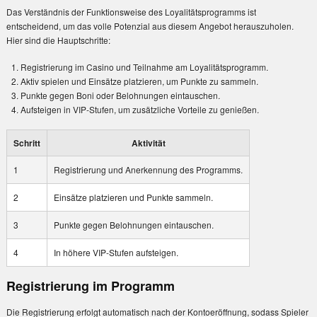
Das Verständnis der Funktionsweise des Loyalitätsprogramms ist
entscheidend, um das volle Potenzial aus diesem Angebot herauszuholen.
Hier sind die Hauptschritte:
Registrierung im Casino und Teilnahme am Loyalitätsprogramm.
Aktiv spielen und Einsätze platzieren, um Punkte zu sammeln.
Punkte gegen Boni oder Belohnungen eintauschen.
Aufsteigen in VIP-Stufen, um zusätzliche Vorteile zu genießen.
Schritt
Aktivität
1
Registrierung und Anerkennung des Programms.
2
Einsätze platzieren und Punkte sammeln.
3
Punkte gegen Belohnungen eintauschen.
4
In höhere VIP-Stufen aufsteigen.
Registrierung im Programm
Die Registrierung erfolgt automatisch nach der Kontoeröffnung, sodass Spieler