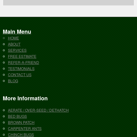
Main Menu
HOME
ABOUT
SERVICES
FREE ESTIMATE
REFER-A-FRIEND
TESTIMONIALS
CONTACT US
BLOG
More Information
AERATE / OVER-SEED / DETHATCH
BED BUGS
BROWN PATCH
CARPENTER ANTS
CHINCH BUGS