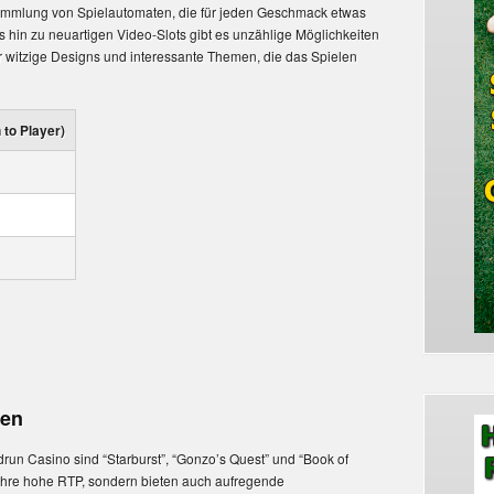
ammlung von Spielautomaten, die für jeden Geschmack etwas
s hin zu neuartigen Video-Slots gibt es unzählige Möglichkeiten
r witzige Designs und interessante Themen, die das Spielen
 to Player)
ten
run Casino sind “Starburst”, “Gonzo’s Quest” und “Book of
r ihre hohe RTP, sondern bieten auch aufregende