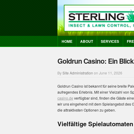
HOME
ABOUT
SERVICES
FRE
Goldrun Casino: Ein Blick
By
Site Administration
on
June 11, 2026
Goldrun Casino ist bekannt für seine breite Pa
aufregendes Erlebnis. Mit einer Vielzahl von S
casino.de
verfügbar sind, finden die Gäste ei
wir uns eingehend mit dem Spielangebot des G
die attraktivsten Optionen zu geben.
Vielfältige Spielautomate