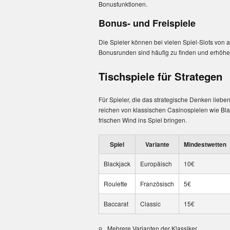
Bonusfunktionen.
Bonus- und Freispiele
Die Spieler können bei vielen Spiel-Slots von a
Bonusrunden sind häufig zu finden und erhöhe
Tischspiele für Strategen
Für Spieler, die das strategische Denken liebe
reichen von klassischen Casinospielen wie Blac
frischen Wind ins Spiel bringen.
Spiel
Variante
Mindestwetten
Blackjack
Europäisch
10€
Roulette
Französisch
5€
Baccarat
Classic
15€
Mehrere Varianten der Klassiker.