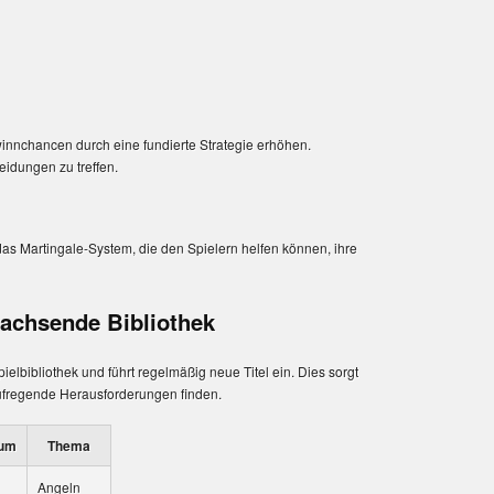
winnchancen durch eine fundierte Strategie erhöhen.
eidungen zu treffen.
das Martingale-System, die den Spielern helfen können, ihre
wachsende Bibliothek
ielbibliothek und führt regelmäßig neue Titel ein. Dies sorgt
 aufregende Herausforderungen finden.
tum
Thema
Angeln