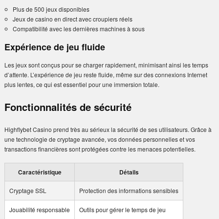
Plus de 500 jeux disponibles
Jeux de casino en direct avec croupiers réels
Compatibilité avec les dernières machines à sous
Expérience de jeu fluide
Les jeux sont conçus pour se charger rapidement, minimisant ainsi les temps
d’attente. L’expérience de jeu reste fluide, même sur des connexions Internet
plus lentes, ce qui est essentiel pour une immersion totale.
Fonctionnalités de sécurité
Highflybet Casino prend très au sérieux la sécurité de ses utilisateurs. Grâce à
une technologie de cryptage avancée, vos données personnelles et vos
transactions financières sont protégées contre les menaces potentielles.
Caractéristique
Détails
Cryptage SSL
Protection des informations sensibles
Jouabilité responsable
Outils pour gérer le temps de jeu