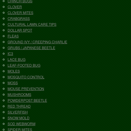
CHINCH BUGS
CLOVER
CLOVER MITES
CRABGRASS
CULTURAL LAWN CARE TIPS
DOLLAR SPOT
FLEAS
GROUND IVY / CREEPING CHARLIE
GRUBS / JAPANESE BEETLE
IC3
LACE BUG
LEAF-FOOTED BUG
MOLES
MOSQUITO CONTROL
MOSS
MOUSE PREVENTION
MUSHROOMS
POWDERPOST BEETLE
RED THREAD
SILVERFISH
SNOW MOLD
SOD WEBWORM
SPIDER MITES