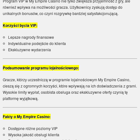
Program VIP w My Empire Casino nie tylko zwiększa przyjemność z gry, ale
również wpływa na możliwości gracza. Użytkownicy zyskują dostęp do
unikalnych bonusów, co czyni rozgrywkę bardziej satysfakcjonującą.
Korzyści bycia VIP:
Lepsze nagrody finansowe
Indywidualne podejście do klienta
Ekskluzywne wydarzenia
Podsumowanie programu lojalnościowego:
Gracze, którzy uczestniczą w programie lojalnościowym My Empire Casino,
cieszą się z ogromnych korzyści, które wpływają na ich doświadczenia z grami.
Wysokie limity wypłat, osobista obsługa oraz ekskluzywne oferty czynią tę
platformę wyjątkową.
Fakty o My Empire Casino:
Dostępne różne poziomy VIP
Wysoka jakość obsługi klienta