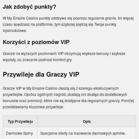
Jak zdobyć punkty?
W My Empire Casino punkty zdobywa się poprzez regularne granie. Im więcej
czasu spędzasz na platformie, tym szybciej piętrzą się Twoje punkty
lojalnościowe.
Korzyści z poziomów VIP
Gracze na wyższych poziomach VIP otrzymują większe bonusy i szybsze
wypłaty, co znacznie podnosi komfort gry.
Przywileje dla Graczy VIP
Gracze VIP w My Empire Casino cieszą się z szeregu ekskluzywnych
przywilejów. Oprócz ogólnych nagród, dostają oni dostęp do dodatkowych
bonusów oraz promocji, które nie są dostępne dla regularnych graczy. Poniżej
przedstawiamy kluczowe przywileje:
Typ Przywileju
Opis
Darmowe Spiny
Specjalne oferty na losowanie darmowych spinów.