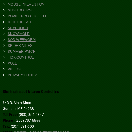
MOUSE PREVENTION
MUSHROOMS
POWDERPOST BEETLE
RED THREAD
SILVERFISH
SNOW MOLD
SOD WEBWORM
SPIDER MITES
SUMMER PATCH
TICK CONTROL
VOLE
WEEDS
PRIVACY POLICY
Sterling Insect & Lawn Control Inc
643 B. Main Street
Gorham, ME 04038
Toll Free:
(800) 854-2847
Phone:
(207) 767-5555
Fax:
(207) 591-6064
support@sterlingisthesolution.com