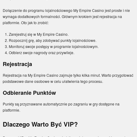
Dołączenie do programu lojalnościowego My Empire Casino jest proste i nie
wymaga dodatkowych formalności. Głównym krokiem jest rejestracja na
platformie. Oto jak to zrobić:
Zarejestruj się w My Empire Casino.
Rozpocznij grę, aby zdobywać punkty lojalnościowe.
Monitoruj swoje postępy w programie lojalnościowym.
Odbierz swoje nagrody oraz przywileje.
Rejestracja
Rejestracja na My Empire Casino zajmuje tylko kilka minut. Warto przygotować
podstawowe dane osobowe w celu ułatwienia tego procesu.
Odbieranie Punktów
Punkty są przyznawane automatycznie po zagraniu w gry dostępne na
platformie.
Dlaczego Warto Być VIP?