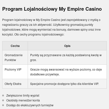
Program Lojalnościowy My Empire Casino
Program lojalnościowy w My Empire Casino jest zaprojektowany z myślą o
nagradzaniu graczy za ich aktywność. Użytkownicy gromadzą punkty
lojalnościowe, które mogą wymieniać na bonusy, darmowe spiny oraz inne
korzyści. Oto cechy programu lojalnościowego:
Cecha
Opis
Gromadzenie
Punkty są przyznawane za każdą postawioną kwotę w
Punktów
grze.
Poziomy VIP
Gracze mogą awansować na wyższe poziomy, co daje
dodatkowe przywileje.
Oferty Ekstra
Specjalne promocje dostępne tylko dla klientów VIP.
Zwiększone limity wypłat
Osobisty menedżer konta
Dostęp do ekskluzywnych turniejów