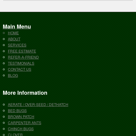
Main Menu
HOME
ABOUT
SERVICES
FREE ESTIMATE
REFER-A-FRIEND
TESTIMONIALS
CONTACT US
BLOG
More Information
AERATE / OVER-SEED / DETHATCH
BED BUGS
BROWN PATCH
CARPENTER ANTS
CHINCH BUGS
CLOVER