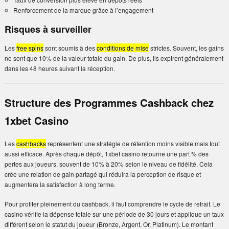
Renforcement de la marque grâce à l’engagement
Risques à surveiller
Les
free spins
sont soumis à des
conditions de mise
strictes. Souvent, les gains
ne sont que 10% de la valeur totale du gain. De plus, ils expirent généralement
dans les 48 heures suivant la réception.
Structure des Programmes Cashback chez
1xbet Casino
Les
cashbacks
représentent une stratégie de rétention moins visible mais tout
aussi efficace. Après chaque dépôt, 1xbet casino retourne une part % des
pertes aux joueurs, souvent de 10% à 20% selon le niveau de fidélité. Cela
crée une relation de gain partagé qui réduira la perception de risque et
augmentera la satisfaction à long terme.
Pour profiter pleinement du cashback, il faut comprendre le cycle de retrait. Le
casino vérifie la dépense totale sur une période de 30 jours et applique un taux
différent selon le statut du joueur (Bronze, Argent, Or, Platinum). Le montant