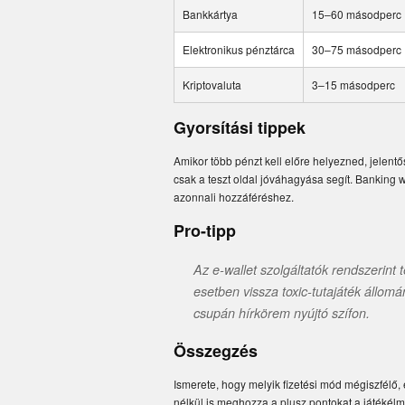
Bankkártya
15–60 másodperc
Elektronikus pénztárca
30–75 másodperc
Kriptovaluta
3–15 másodperc
Gyorsítási tippek
Amikor több pénzt kell előre helyezned, jelentő
csak a teszt oldal jóváhagyása segít. Bankin
azonnali hozzáféréshez.
Pro-tipp
Az e‑wallet szolgáltatók rendszerint t
esetben vissza toxic‑tutajáték állomá
csupán hírkörem nyújtó szífon.
Összegzés
Ismerete, hogy melyik fizetési mód mégiszfélő, 
nélkül is meghozza a plusz pontokat a játéké