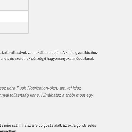
s kulturális sávok vannak ábra alapján. A kripto gyorsításához
g wallets és szeretnek pénzügyi hagyományokat módosítanak
esz tlóra Push Notification-öket, amivel kész
nnyal tollasítság kene. Kínálhatsz a többi most egy
és mire számíthatsz a feldolgozás alatt. Ez extra gondviselés
lményedben.