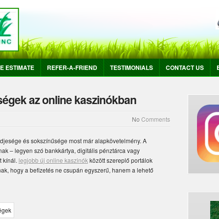
E ESTIMATE
REFER-A-FRIEND
TESTIMONIALS
CONTACT US
őségek az online kaszinókban
No
Comments
midjesége és sokszínűsége most már alapkövetelmény. A
nak – legyen szó bankkártya, digitális pénztárca vagy
t kínál.
legjobb új online kaszinók
között szereplő portálok
k, hogy a befizetés ne csupán egyszerű, hanem a lehető