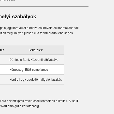
 helyi szabályok
ti a jogi környezet a befizetési bevételek korlátozásának
pítják meg, milyen jusson el a fennmaradó lehetséges
tés
Feltételek
Döntés a Bank Központi elhívásával
Képesség, ESG compliance
Kontroll egy adott 90 hallgató ilaszítás
ra osztott tiptek révén csökkenthetőek a limitok. A ‘split’
elvárt ambigut a korlátozásig.