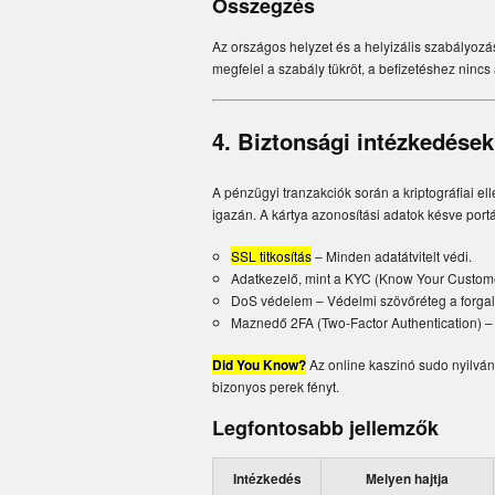
Összegzés
Az országos helyzet és a helyizális szabályozá
megfelel a szabály tükröt, a befizetéshez nincs 
4. Biztonsági intézkedése
A pénzügyi tranzakciók során a kriptográfiai e
igazán. A kártya azonosítási adatok késve port
SSL titkosítás
– Minden adatátvitelt védi.
Adatkezelő, mint a KYC (Know Your Custome
DoS védelem – Védelmi szövőréteg a forg
Maznedő 2FA (Two-Factor Authentication) – 
Did You Know?
Az online kaszinó sudo nyilvánt
bizonyos perek fényt.
Legfontosabb jellemzők
Intézkedés
Melyen hajtja