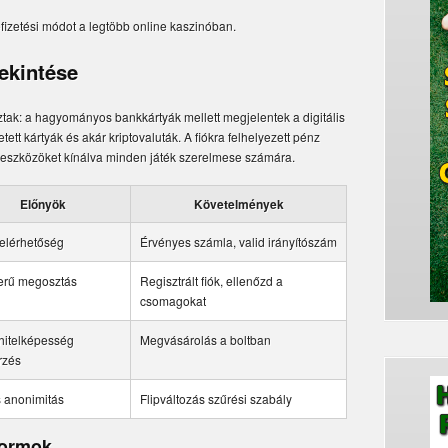
fizetési módot a legtöbb online kaszinóban.
ekintése
oztak: a hagyományos bankkártyák mellett megjelentek a digitális
tett kártyák és akár kriptovaluták. A fiókra felhelyezett pénz
eszközöket kínálva minden játék szerelmese számára.
Előnyök
Követelmények
elérhetőség
Érvényes számla, valid irányítószám
erű megosztás
Regisztrált fiók, ellenőzd a
csomagokat
hitelképesség
Megvásárolás a boltban
rzés
 anonimitás
Flipváltozás szűrési szabály
formok