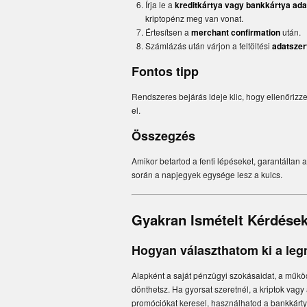
Írja le a
kreditkártya vagy bankkártya ada
kriptopénz meg van vonat.
Értesítsen a
merchant confirmation
után.
Számlázás után várjon a feltöltési
adatszer
Fontos tipp
Rendszeres bejárás ideje klic, hogy ellenőrizz
el.
Összegzés
Amikor betartod a fenti lépéseket, garantáltan
során a napjegyek egysége lesz a kulcs.
Gyakran Ismételt Kérdése
Hogyan választhatom ki a leg
Alapként a saját pénzügyi szokásaidat, a műkö
dönthetsz. Ha gyorsat szeretnél, a kriptok vagy
promóciókat keresel, használhatod a bankkárty