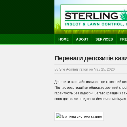
HOME
ABOUT
SERVICES
FRE
Переваги депозитів каз
By
Site Administration
on
May 25, 2026
Депозити в онлайн
казино
– це ключовий асп
Під час реєстрації ви обираєте зручний спос
гарантують без підозри. Багато гравців із 
вона дозволяє швидко та безпечно мінімуля