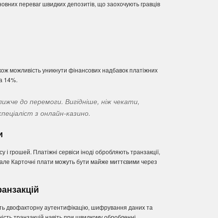
овних переваг швидких депозитів, що заохочують гравців
кож можливість уникнути фінансових надбавок платіжних
а 14%.
лижче до перемоги. Вигідніше, ніж чекати,
пеціаліст з онлайн-казино.
и
 і грошей. Платіжні сервіси іноді обробляють транзакції,
у, але Карточні плати можуть бути майже миттєвими через
ранзакцій
ть двофакторну аутентифікацію, шифрування даних та
ість транзакцій навіть при швидкому обробленні.