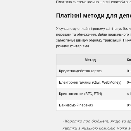
Платіжна система казино – різні способи вн
Платіжні методи для деп
У сучасному онлайн-ігровому світі існує безл
переваги та обмеження. Вибір правильного п
забезпечує швидку обробку транзакцій. Ниж
різними критеріями.
Метод
Ко
Кредитна/дебетна картка
0
Електронні гаманці (Qiwi, WebMoney)
0
Криптовалюти (BTC, ETH)
≈
Банківський переказ
0
«Коротко про бюджет: якщо ви гра
картки з низькою комісією може 