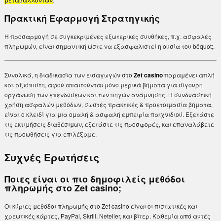
Πρακτική Εφαρμογή Στρατηγικής
Η προσαρμογή σε συγκεκριμένες εξωτερικές συνθήκες, π.χ. ασφαλές
πληρωμών, είναι σημαντική ώστε να εξασφαλιστεί η ουσία του bỏquot;.
Συνολικά, η διαδικασία των εισαγωγών στο
Zet casino
παραμένει απλή
και αξιόπιστη, αφού απαιτούνται μόνο μερικά βήματα για σίγουρη
οργάνωση των επενδύσεων και των πηγών ανάμνησης. Η συνδυαστική
χρήση ασφαλών μεθόδων, σωστές πρακτικές & προετοιμασία βήματα,
είναι ο κλειδί για μια ομαλή & ασφαλή εμπειρία παιχνιδιού. Εξετάστε
τις εκτιμήσεις διαθέσιμων, εξετάστε τις προσφορές, και επαναλάβετε
τις προωθήσεις για επιλέξαμε.
Συχνές Ερωτήσεις
Ποιες είναι οι πιο δημοφιλείς μεθόδοι
πληρωμής στο Zet casino;
Οι κύριες μεθόδοι πληρωμής στο Zet casino είναι οι πιστωτικές και
χρεωτικές κάρτες, PayPal, Skrill, Neteller, και βίτερ. Καθεμία από αυτές