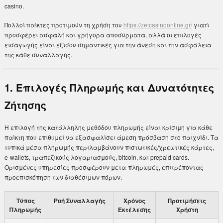
casino.
Πολλοί παίκτες προτιμούν τη χρήση του
https://zetcasinoonline.gr/
γιατί
προσφέρει ασφαλή και γρήγορα αποσύρματα, αλλά οι επιλογές
εισαγωγής είναι εξίσου σημαντικές για την άνεση και την ασφάλεια
της κάθε συναλλαγής.
1. Επιλογές Πληρωμής και Δυνατότητες
Ζήτησης
Η επιλογή της κατάλληλης μεθόδου πληρωμής είναι κρίσιμη για κάθε
παίκτη που επιθυμεί να εξασφαλίσει άμεση πρόσβαση στο παιχνίδι. Τα
τυπικά μέσα πληρωμής περιλαμβάνουν πιστωτικές/χρεωτικές κάρτες,
e-wallets, τραπεζικούς λογαριασμούς, bitcoin, και prepaid cards.
Ορισμένες υπηρεσίες προσφέρουν μετα-πληρωμές, επιτρέποντας
προεπισκόπηση των διαθέσιμων πόρων.
Τύπος
Ροή Συναλλαγής
Χρόνος
Προτιμήσεις
Πληρωμής
Εκτέλεσης
Χρήστη