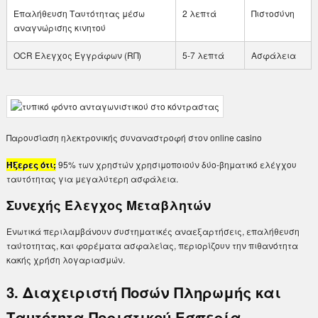
Επαλήθευση Ταυτότητας μέσω
2 λεπτά
Πιστοσύνη
αναγνώρισης κινητού
OCR Ελεγχος Εγγράφων (RΠ)
5-7 λεπτά
Ασφάλεια
Παρουσίαση ηλεκτρονικής συναναστροφή στον online casino
Ήξερες ότι;
95% των χρηστών χρησιμοποιούν δύο-βηματικό ελέγχου
ταυτότητας για μεγαλύτερη ασφάλεια.
Συνεχής Έλεγχος Μεταβλητών
Ενωτικά περιλαμβάνουν συστηματικές αναεξαρτήσεις, επαλήθευση
ταύτοτητας, και φορέματα ασφαλείας, περιορίζουν την πιθανότητα
κακής χρήση λογαριασμών.
3. Διαχειριστή Ποσών Πληρωμής και
Ταυτότητα Ποριστικού Εσπερία