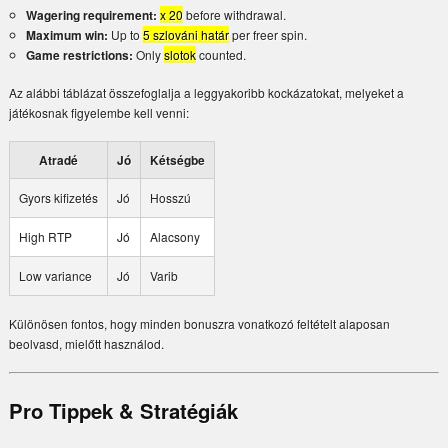
Wagering requirement:
x 20
before withdrawal.
Maximum win:
Up to
5 szlováni határ
per freer spin.
Game restrictions:
Only
slotok
counted.
Az alábbi táblázat összefoglalja a leggyakoribb kockázatokat, melyeket a
játékosnak figyelembe kell venni:
Atradé
Jó
Kétségbe
Gyors kifizetés
Jó
Hosszú
High RTP
Jó
Alacsony
Low variance
Jó
Varib
Különösen fontos, hogy minden bonuszra vonatkozó feltételt alaposan
beolvasd, mielőtt használod.
Pro Tippek & Stratégiák