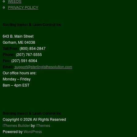
WEEDS
PRIVACY POLICY
Sterling Insect & Lawn Control Inc
643 B. Main Street
Gorham, ME 04038
Toll Free:
(800) 854-2847
Phone:
(207) 767-5555
Fax:
(207) 591-6064
Email:
support@sterlingisthesolution.com
Our office hours are:
Monday – Friday
8am – 4pm EST
Sterling Insect & Lawn Control Inc
Copyright © 2026 All Rights Reserved
iThemes Builder
by
iThemes
Powered by
WordPress