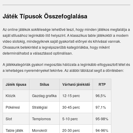
Játék Típusok Összefoglalása
Az online játékok sokfélesége lehetővé teszi, hogy minden játékos megtalálja a
saját stílusához leginkább illő helyszínt. A klasszikus table játékoktól a modern
video slotokig, mindegyiknek saját gyakorlati előnyei és kihívásai vannak.
Olvassunk betekintést a legnépszerűbb kategóriákba, hogy miként
determinálhatod a választásod optimálisan.
A játékkategóriák gyakori megosztás hálózata a leginkább elfogyasztott tétet és
a lehetséges nyereményeket tekintve. Az alábbi táblázat segít a döntésben:
Játék típusa
Stílus
Várható játékidő
RTP
Klózik
Gazdag grafika
12-15 perc
96,5%
Pókéresi
Stratégiai
30-45 perc
97,1%
Slot
Templomos
5-10 perc
95-98%
Table játék
Monokról
20-30 perc
94-96%