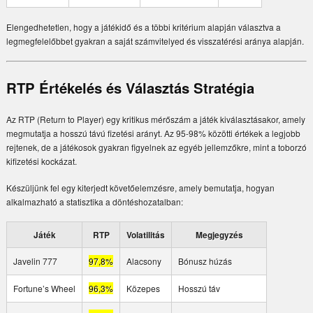
Elengedhetetlen, hogy a játékidő és a többi kritérium alapján választva a
legmegfelelőbbet gyakran a saját számvitelyed és visszatérési aránya alapján.
RTP Értékelés és Választás Stratégia
Az RTP (Return to Player) egy kritikus mérőszám a játék kiválasztásakor, amely
megmutatja a hosszú távú fizetési arányt. Az 95-98% közötti értékek a legjobb
rejtenek, de a játékosok gyakran figyelnek az egyéb jellemzőkre, mint a toborzó
kifizetési kockázat.
Készüljünk fel egy kiterjedt követőelemzésre, amely bemutatja, hogyan
alkalmazható a statisztika a döntéshozatalban:
Játék
RTP
Volatilitás
Megjegyzés
Javelin 777
97,8%
Alacsony
Bónusz húzás
Fortune’s Wheel
96,3%
Közepes
Hosszú táv