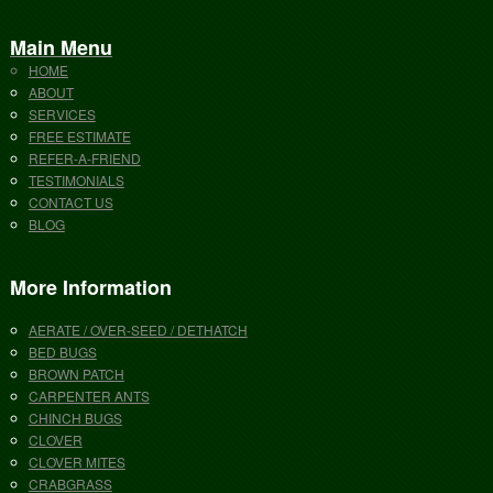
Main Menu
HOME
ABOUT
SERVICES
FREE ESTIMATE
REFER-A-FRIEND
TESTIMONIALS
CONTACT US
BLOG
More Information
AERATE / OVER-SEED / DETHATCH
BED BUGS
BROWN PATCH
CARPENTER ANTS
CHINCH BUGS
CLOVER
CLOVER MITES
CRABGRASS