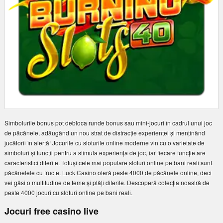
Simbolurile bonus pot debloca runde bonus sau mini-jocuri în cadrul unui joc
de păcănele, adăugând un nou strat de distracție experienței și menținând
jucătorii în alertă! Jocurile cu sloturile online moderne vin cu o varietate de
simboluri și funcții pentru a stimula experiența de joc, iar fiecare funcție are
caracteristici diferite. Totuși cele mai populare sloturi online pe bani reali sunt
păcănelele cu fructe. Luck Casino oferă peste 4000 de păcănele online, deci
vei găsi o multitudine de teme și plăți diferite. Descoperă colecția noastră de
peste 4000 jocuri cu sloturi online pe bani reali.
Jocuri free casino live