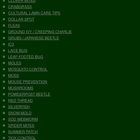
CLOVER MITES
CRABGRASS
CULTURAL LAWN CARE TIPS
DOLLAR SPOT
FLEAS
GROUND IVY / CREEPING CHARLIE
GRUBS / JAPANESE BEETLE
IC3
LACE BUG
LEAF-FOOTED BUG
MOLES
MOSQUITO CONTROL
MOSS
MOUSE PREVENTION
MUSHROOMS
POWDERPOST BEETLE
RED THREAD
SILVERFISH
SNOW MOLD
SOD WEBWORM
SPIDER MITES
SUMMER PATCH
TICK CONTROL