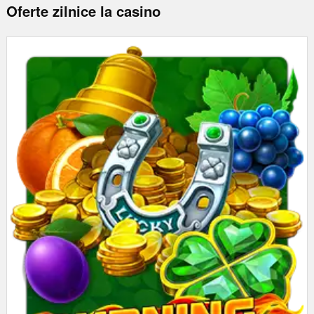
Oferte zilnice la casino