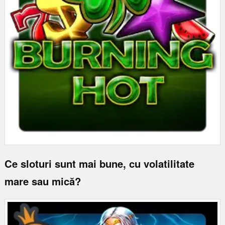
Ce sloturi sunt mai bune, cu volatilitate
mare sau mică?