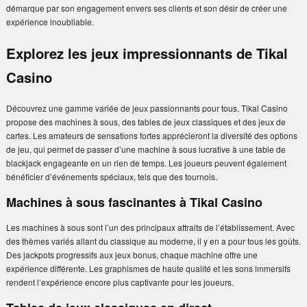
démarque par son engagement envers ses clients et son désir de créer une
expérience inoubliable.
Explorez les jeux impressionnants de Tikal
Casino
Découvrez une gamme variée de jeux passionnants pour tous. Tikal Casino
propose des machines à sous, des tables de jeux classiques et des jeux de
cartes. Les amateurs de sensations fortes apprécieront la diversité des options
de jeu, qui permet de passer d’une machine à sous lucrative à une table de
blackjack engageante en un rien de temps. Les joueurs peuvent également
bénéficier d’événements spéciaux, tels que des tournois.
Machines à sous fascinantes à Tikal Casino
Les machines à sous sont l’un des principaux attraits de l’établissement. Avec
des thèmes variés allant du classique au moderne, il y en a pour tous les goûts.
Des jackpots progressifs aux jeux bonus, chaque machine offre une
expérience différente. Les graphismes de haute qualité et les sons immersifs
rendent l’expérience encore plus captivante pour les joueurs.