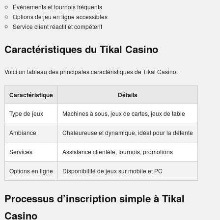
Événements et tournois fréquents
Options de jeu en ligne accessibles
Service client réactif et compétent
Caractéristiques du Tikal Casino
Voici un tableau des principales caractéristiques de Tikal Casino.
Caractéristique
Détails
Type de jeux
Machines à sous, jeux de cartes, jeux de table
Ambiance
Chaleureuse et dynamique, idéal pour la détente
Services
Assistance clientèle, tournois, promotions
Options en ligne
Disponibilité de jeux sur mobile et PC
Processus d’inscription simple à Tikal
Casino