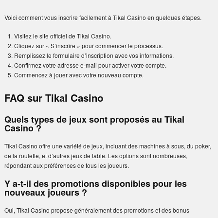
Voici comment vous inscrire facilement à Tikal Casino en quelques étapes.
Visitez le site officiel de Tikal Casino.
Cliquez sur « S’inscrire » pour commencer le processus.
Remplissez le formulaire d’inscription avec vos informations.
Confirmez votre adresse e-mail pour activer votre compte.
Commencez à jouer avec votre nouveau compte.
FAQ sur Tikal Casino
Quels types de jeux sont proposés au Tikal
Casino ?
Tikal Casino offre une variété de jeux, incluant des machines à sous, du poker,
de la roulette, et d’autres jeux de table. Les options sont nombreuses,
répondant aux préférences de tous les joueurs.
Y a-t-il des promotions disponibles pour les
nouveaux joueurs ?
Oui, Tikal Casino propose généralement des promotions et des bonus