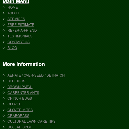
Main Menu
HOME
ABOUT
SERVICES
FREE ESTIMATE
REFER-A-FRIEND
TESTIMONIALS
CONTACT US
BLOG
More Information
AERATE / OVER-SEED / DETHATCH
BED BUGS
BROWN PATCH
CARPENTER ANTS
CHINCH BUGS
CLOVER
CLOVER MITES
CRABGRASS
CULTURAL LAWN CARE TIPS
DOLLAR SPOT