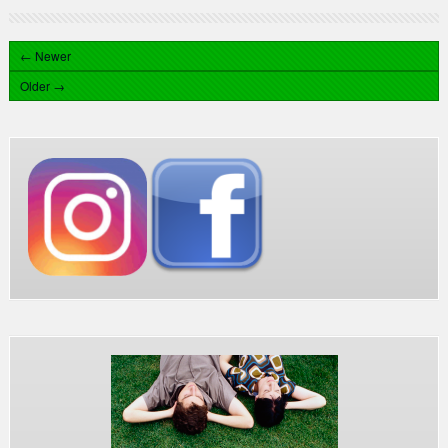
← Newer
Older →