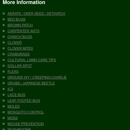
More Information
AERATE / OVER-SEED / DETHATCH
BED BUGS
BROWN PATCH
CARPENTER ANTS
CHINCH BUGS
CLOVER
CLOVER MITES
CRABGRASS
CULTURAL LAWN CARE TIPS
DOLLAR SPOT
FLEAS
GROUND IVY / CREEPING CHARLIE
GRUBS / JAPANESE BEETLE
IC3
LACE BUG
LEAF-FOOTED BUG
MOLES
MOSQUITO CONTROL
MOSS
MOUSE PREVENTION
MUSHROOMS