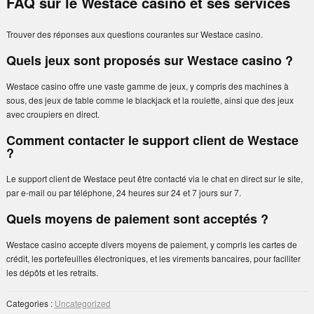
FAQ sur le Westace casino et ses services
Trouver des réponses aux questions courantes sur Westace casino.
Quels jeux sont proposés sur Westace casino ?
Westace casino offre une vaste gamme de jeux, y compris des machines à
sous, des jeux de table comme le blackjack et la roulette, ainsi que des jeux
avec croupiers en direct.
Comment contacter le support client de Westace
?
Le support client de Westace peut être contacté via le chat en direct sur le site,
par e-mail ou par téléphone, 24 heures sur 24 et 7 jours sur 7.
Quels moyens de paiement sont acceptés ?
Westace casino accepte divers moyens de paiement, y compris les cartes de
crédit, les portefeuilles électroniques, et les virements bancaires, pour faciliter
les dépôts et les retraits.
Categories :
Uncategorized