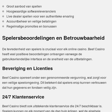
Groot aanbod van spellen
Hoogwaardige softwareleveranciers
Live dealer spellen voor een authentieke ervaring
Accountbeheer en veilige betalingen
Regelmatige promoties en bonussen
Spelersbeoordelingen en Betrouwbaarheid
De tevredenheid van spelers is cruciaal voor elk online casino. Beef Casino
heeft veel positieve beoordelingen ontvangen vanwege de
gebruiksvriendelijke interface en de snelheid van de uitbetalingen.
Beveriging en Licenties
Beef Casino opereert onder een gerenommeerde vergunning, wat zorgt voor
een veilige speelomgeving. Dit betekent dat spelers erop kunnen vertrouwen
dat hun gegevens en fondsen veilig zijn.
24/7 Klantenservice
Beef Casino biedt ook uitstekende klantenservice die 24/7 beschikbaar is.
Spelers kunnen op elk moment van de dag hulp krijgen, wat de algehele