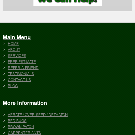
Main Menu
HOME
ABOUT
SERVICES
FREE ESTIMATE
REFER-A-FRIEND
TESTIMONIALS
CONTACT US
BLOG
More Information
AERATE / OVER-SEED / DETHATCH
BED BUGS
BROWN PATCH
CARPENTER ANTS