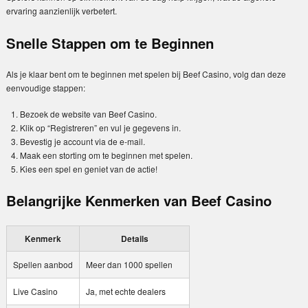
ervaring aanzienlijk verbetert.
Snelle Stappen om te Beginnen
Als je klaar bent om te beginnen met spelen bij Beef Casino, volg dan deze
eenvoudige stappen:
Bezoek de website van Beef Casino.
Klik op “Registreren” en vul je gegevens in.
Bevestig je account via de e-mail.
Maak een storting om te beginnen met spelen.
Kies een spel en geniet van de actie!
Belangrijke Kenmerken van Beef Casino
Kenmerk
Details
Spellen aanbod
Meer dan 1000 spellen
Live Casino
Ja, met echte dealers