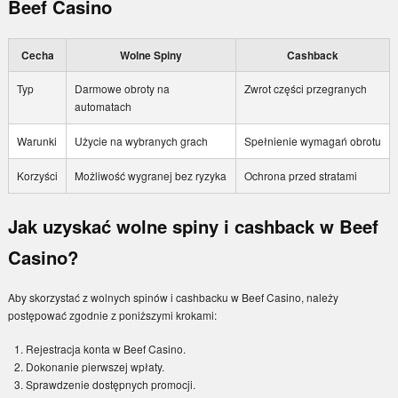
Beef Casino
Cecha
Wolne Spiny
Cashback
Typ
Darmowe obroty na
Zwrot części przegranych
automatach
Warunki
Użycie na wybranych grach
Spełnienie wymagań obrotu
Korzyści
Możliwość wygranej bez ryzyka
Ochrona przed stratami
Jak uzyskać wolne spiny i cashback w Beef
Casino?
Aby skorzystać z wolnych spinów i cashbacku w Beef Casino, należy
postępować zgodnie z poniższymi krokami:
Rejestracja konta w Beef Casino.
Dokonanie pierwszej wpłaty.
Sprawdzenie dostępnych promocji.