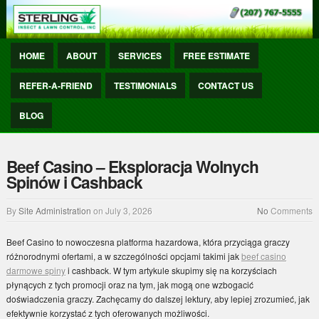
HOME
ABOUT
SERVICES
FREE ESTIMATE
REFER-A-FRIEND
TESTIMONIALS
CONTACT US
BLOG
Beef Casino – Eksploracja Wolnych
Spinów i Cashback
By
Site Administration
on
July 3, 2026
No
Comments
Beef Casino to nowoczesna platforma hazardowa, która przyciąga graczy
różnorodnymi ofertami, a w szczególności opcjami takimi jak
beef casino
darmowe spiny
i cashback. W tym artykule skupimy się na korzyściach
płynących z tych promocji oraz na tym, jak mogą one wzbogacić
doświadczenia graczy. Zachęcamy do dalszej lektury, aby lepiej zrozumieć, jak
efektywnie korzystać z tych oferowanych możliwości.