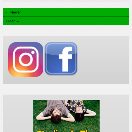
← Newer
Older →