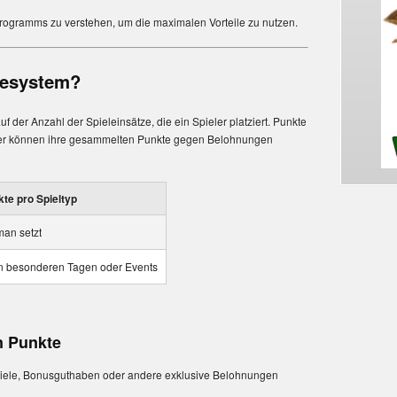
sprogramms zu verstehen, um die maximalen Vorteile zu nutzen.
tesystem?
 der Anzahl der Spieleinsätze, die ein Spieler platziert. Punkte
eler können ihre gesammelten Punkte gegen Belohnungen
te pro Spieltyp
man setzt
an besonderen Tagen oder Events
n Punkte
iele, Bonusguthaben oder andere exklusive Belohnungen