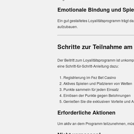
Emotionale Bindung und Spie
Ein gut gestaltetes Loyalitätsprogramm trägt d
aufzubauen.
Schritte zur Teilnahme am
Der Beitritt zum Loyalitätsprogramm ist unkomp
eine Schritt-für-Schritt-Anleitung dazu:
Registrierung im Fez Bet Casino
Aktives Spielen und Platzieren von Wetten
Punkte sammeln für jeden Einsatz
Einlösen der Punkte gegen Belohnungen
Genießen Sie die exklusiven Vorteile und 
Erforderliche Aktionen
Um aktiv an dem Programm teilzunehmen, müsse