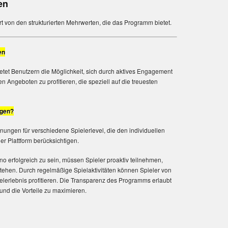
en
rt von den strukturierten Mehrwerten, die das Programm bietet.
en
tet Benutzern die Möglichkeit, sich durch aktives Engagement
Angeboten zu profitieren, die speziell auf die treuesten
ngen?
ungen für verschiedene Spielerlevel, die den individuellen
er Plattform berücksichtigen.
 erfolgreich zu sein, müssen Spieler proaktiv teilnehmen,
tehen. Durch regelmäßige Spielaktivitäten können Spieler von
lerlebnis profitieren. Die Transparenz des Programms erlaubt
 und die Vorteile zu maximieren.