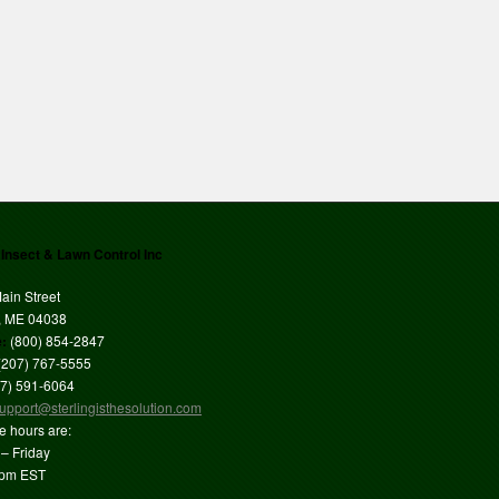
 Insect & Lawn Control Inc
ain Street
, ME 04038
e:
(800) 854-2847
(207) 767-5555
7) 591-6064
upport@sterlingisthesolution.com
ce hours are:
– Friday
4pm EST