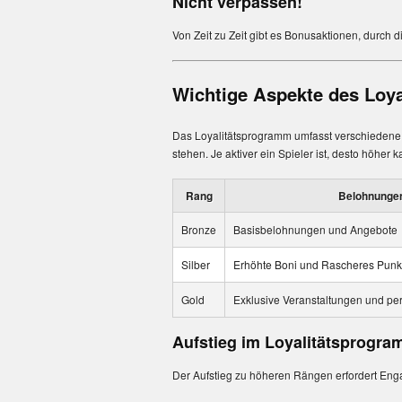
Nicht verpassen!
Von Zeit zu Zeit gibt es Bonusaktionen, durch
Wichtige Aspekte des Loy
Das Loyalitätsprogramm umfasst verschiedene 
stehen. Je aktiver ein Spieler ist, desto höher 
Rang
Belohnunge
Bronze
Basisbelohnungen und Angebote
Silber
Erhöhte Boni und Rascheres Pun
Gold
Exklusive Veranstaltungen und pe
Aufstieg im Loyalitätsprogr
Der Aufstieg zu höheren Rängen erfordert En