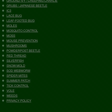
GROUND IVY / CREEPING CHARLIE
GRUBS / JAPANESE BEETLE
IC3
LACE BUG
LEAF-FOOTED BUG
MOLES
MOSQUITO CONTROL
MOSS
MOUSE PREVENTION
MUSHROOMS
POWDERPOST BEETLE
RED THREAD
SILVERFISH
SNOW MOLD
SOD WEBWORM
SPIDER MITES
SUMMER PATCH
TICK CONTROL
VOLE
WEEDS
PRIVACY POLICY