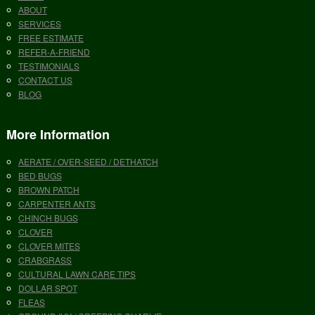
ABOUT
SERVICES
FREE ESTIMATE
REFER-A-FRIEND
TESTIMONIALS
CONTACT US
BLOG
More Information
AERATE / OVER-SEED / DETHATCH
BED BUGS
BROWN PATCH
CARPENTER ANTS
CHINCH BUGS
CLOVER
CLOVER MITES
CRABGRASS
CULTURAL LAWN CARE TIPS
DOLLAR SPOT
FLEAS