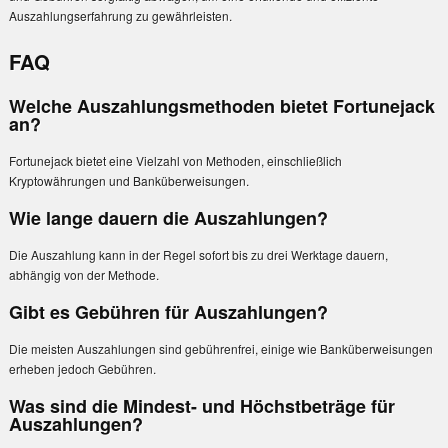
Auszahlungserfahrung zu gewährleisten.
FAQ
Welche Auszahlungsmethoden bietet Fortunejack
an?
Fortunejack bietet eine Vielzahl von Methoden, einschließlich
Kryptowährungen und Banküberweisungen.
Wie lange dauern die Auszahlungen?
Die Auszahlung kann in der Regel sofort bis zu drei Werktage dauern,
abhängig von der Methode.
Gibt es Gebühren für Auszahlungen?
Die meisten Auszahlungen sind gebührenfrei, einige wie Banküberweisungen
erheben jedoch Gebühren.
Was sind die Mindest- und Höchstbeträge für
Auszahlungen?