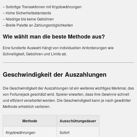
– Sofortige Transaktionen mit Kryptowährungen
– Hohe Sicherheitsstandards
– Niedrige bis keine Gebühren
– Breite Palette an Zahlungsmöglichkeiten
Wie wählt man die beste Methode aus?
Eine fundierte Auswahl hängt von individuellen Anforderungen wie
Schnelligkeit, Gebühren und Limits ab.
Geschwindigkeit der Auszahlungen
Die Geschwindigkeit der Auszahlungen ist ein weiteres wichtiges Merkmal, das
von Fortunejack geschätzt wird. Spieler erwarten, dass ihre Gewinne schnell
und effizient verarbeitet werden. Die Geschwindigkeit kann je nach gewählter
Methode erheblich variieren.
Methode
Ausschüttungsdauer
Kryptowährungen
Sofort