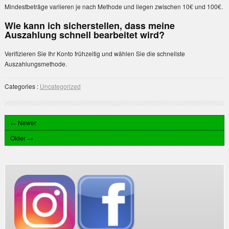
Mindestbeträge variieren je nach Methode und liegen zwischen 10€ und 100€.
Wie kann ich sicherstellen, dass meine
Auszahlung schnell bearbeitet wird?
Verifizieren Sie Ihr Konto frühzeitig und wählen Sie die schnellste
Auszahlungsmethode.
Categories :
Uncategorized
← Newer
Older →