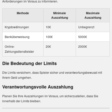
Anforderungen im Voraus zu informieren.
Methode
Minimale
Maximale
Auszahlung
Auszahlung
Kryptowährungen
10€
Unbegrenzt
Banküberweisung
100€
5000€
Online-
20€
2000€
Zahlungsdienstleister
Die Bedeutung der Limits
Die Limits versichern, dass Spieler sicher und verantwortungsbewusst mit
ihrem Geld umgehen.
Verantwortungsvolle Auszahlung
Planen Sie Ihre Auszahlungen im Voraus, um sicherzustellen, dass Sie
innerhalb der Limits bleiben.