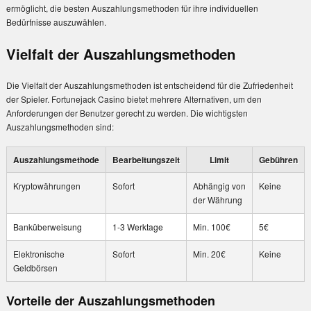
ermöglicht, die besten Auszahlungsmethoden für ihre individuellen
Bedürfnisse auszuwählen.
Vielfalt der Auszahlungsmethoden
Die Vielfalt der Auszahlungsmethoden ist entscheidend für die Zufriedenheit
der Spieler. Fortunejack Casino bietet mehrere Alternativen, um den
Anforderungen der Benutzer gerecht zu werden. Die wichtigsten
Auszahlungsmethoden sind:
Auszahlungsmethode
Bearbeitungszeit
Limit
Gebühren
Kryptowährungen
Sofort
Abhängig von
Keine
der Währung
Banküberweisung
1-3 Werktage
Min. 100€
5€
Elektronische
Sofort
Min. 20€
Keine
Geldbörsen
Vorteile der Auszahlungsmethoden