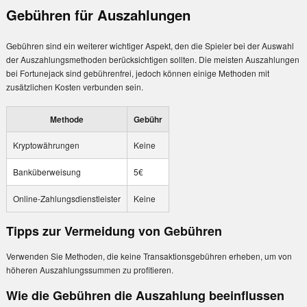
Gebühren für Auszahlungen
Gebühren sind ein weiterer wichtiger Aspekt, den die Spieler bei der Auswahl
der Auszahlungsmethoden berücksichtigen sollten. Die meisten Auszahlungen
bei Fortunejack sind gebührenfrei, jedoch können einige Methoden mit
zusätzlichen Kosten verbunden sein.
Methode
Gebühr
Kryptowährungen
Keine
Banküberweisung
5€
Online-Zahlungsdienstleister
Keine
Tipps zur Vermeidung von Gebühren
Verwenden Sie Methoden, die keine Transaktionsgebühren erheben, um von
höheren Auszahlungssummen zu profitieren.
Wie die Gebühren die Auszahlung beeinflussen